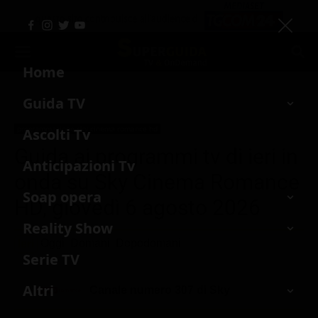
Home
Guida TV
Home
›
programmazione sky cinema romance hd
›
sky - cinema
›
ieri
programmazione sky cinema romance hd
Ora in Tv
Ascolti Tv
Guida ai programmi tv di ieri in
Pomeriggio in Tv
Anticipazioni Tv
onda su Sky Cinema Romance
Oggi in Tv
Soap opera
HD, giovedì 6 agosto 2026
Stasera in Tv
Beautiful
Reality Show
Film in Tv
Oggi
Domani
Dopodomani
Ieri
La forza di una donna
Grande Fratello
Serie TV
Lista canali Tv
Forbidden fruit
L’isola dei famosi
Altri
Canale numero 307 di Sky
La Promessa
Pechino Express