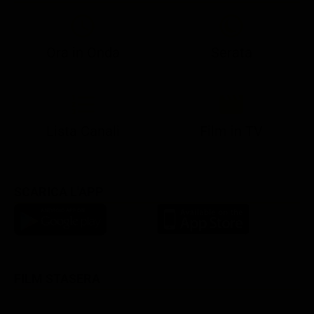
Ora in Onda
Serata
21:05
21:10
21:17
22:57
23:10
23:30
21:08
21:15
21:19
23:03
23:17
23:30
Lista Canali
Film in TV
SCARICA L'APP
FILM STASERA