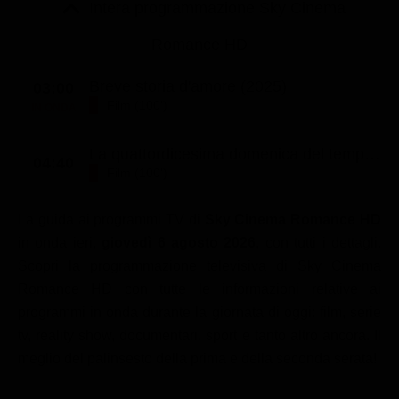
Le interviste in esclusiva
Intera programmazione Sky Cinema
Tempesta D’amore
Temptation Island
Film da vedere
Il Paradiso delle signore
Romance HD
Ultima Fermata
Piattaforme streaming
Un Posto al Sole
Breve storia d'amore (2025)
03:00
Talent show
Apple TV Plus
Film (100')
Segreti di Famiglia
IN ONDA
Infotainment
Discovery Plus
The Family
La quattordicesima domenica del tempo ordinario (2023)
Game Show
Disney plus
04:40
Film (100')
Uomini e Donne
NetFlix
La guida ai programmi TV di
Sky Cinema Romance HD
Gossip
Now TV
in onda ieri,
giovedì 6 agosto 2026
, con tutti i dettagli.
Sport in tv
Paramount Plus
Scopri la programmazione televisiva di Sky Cinema
Cartoni Anime e Manga
Prime Video
Romance HD con tutte le informazioni relative ai
programmi in onda durante la giornata di oggi: film, serie
Vip e Personaggi Tv
RaiPlay
tv, reality show, documentari, sport e tanto altro ancora. Il
Musica
meglio del palinsesto della prima e della seconda serata!
Oroscopo Paolo Fox