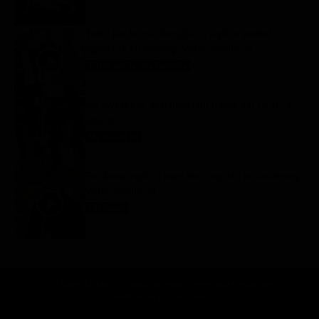
Tutto per la mia famiglia 2, replica puntata 7
agosto in streaming | Video Mediaset
Tutto per la mia famiglia
7 Agosto 2026
My Sweet Lie, anticipazioni trame dal 10 al 14
agosto
My sweet lie
7 Agosto 2026
Far Away, replica puntata 7 agosto in streaming |
Video Mediaset
Far Away
7 Agosto 2026
Chi siamo
Lo staff
Contatta la redazione
Privacy
Disclaimer
Preferenze pubblicitarie