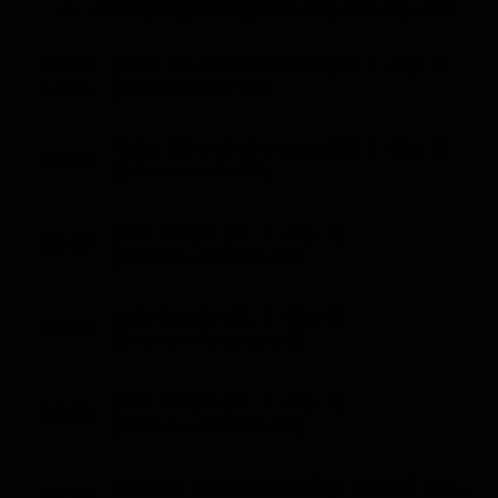
Le interviste in esclusiva
Intera programmazione Sky Arte HD-400
Tempesta D’amore
Temptation Island
Film da vedere
Il Paradiso delle signore
Ultima Fermata
Abba: 50 anni di musica (St. 1 - Ep. 1)
01:30
Piattaforme streaming
Documentario (45')
IN ONDA
Un Posto al Sole
Talent show
Apple TV Plus
Segreti di Famiglia
Abba: 50 anni di musica (St. 1 - Ep. 2)
02:15
Infotainment
Discovery Plus
Documentario (50')
The Family
Game Show
Disney plus
Indie Jungle (St. 1 - Ep. 7)
Uomini e Donne
NetFlix
03:05
Mondo e Tendenze (50')
Gossip
Now TV
Indie Jungle (St. 1 - Ep. 8)
Sport in tv
Paramount Plus
03:55
Mondo e Tendenze (45')
Cartoni Anime e Manga
Prime Video
Vip e Personaggi Tv
RaiPlay
Indie Jungle (St. 1 - Ep. 9)
04:40
Mondo e Tendenze (50')
Musica
Oroscopo Paolo Fox
Marrone Custom Cooking. Incontri In cucina
05:30