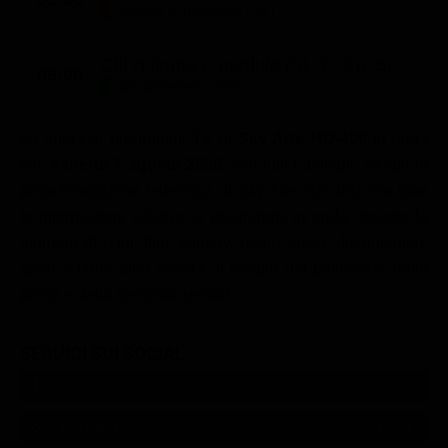
Mondo e Tendenze (30')
Classifiche
Migliori film
Chi si ferma e' perduto (St. 1 - Ep. 5)
06:00
Documentario (15')
Migliori Serie TV
La guida ai programmi TV di
Sky Arte HD-400
in onda
ieri,
venerdì 7 agosto 2026
, con tutti i dettagli. Scopri la
programmazione televisiva di Sky Arte HD-400 con tutte
le informazioni relative ai programmi in onda durante la
giornata di oggi: film, serie tv, reality show, documentari,
sport e tanto altro ancora. Il meglio del palinsesto della
prima e della seconda serata!
SEGUICI SUI SOCIAL
540,000
Fans
MI PIACE
550,000
Follower
SEGUI