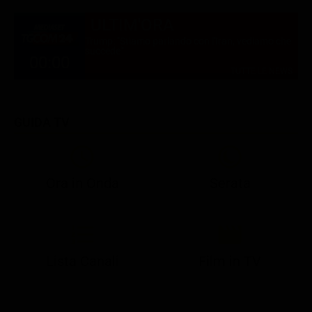
ULTIM'ORA
Trump: "Stiamo parlando con l'Iran, vediamo che
succede"
00:00
TUTTE LE NEWS
GUIDA TV
Ora in Onda
Serata
21:05
21:13
22:49
23:04
23:23
21:07
21:15
22:55
23:05
23:28
Lista Canali
Film in TV