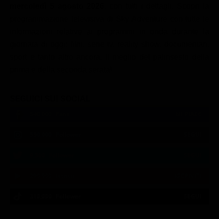
mercoledì 5 agosto 2026
, con tutti i dettagli. Scopri la
Classifiche
programmazione televisiva di Sky Adventure con tutte le
Migliori film
informazioni relative ai programmi in onda durante la
giornata di oggi: film, serie tv, reality show, documentari,
Migliori Serie TV
sport e tanto altro ancora. Il meglio del palinsesto della
prima e della seconda serata!
SEGUICI SUI SOCIAL
540,000
Fans
MI PIACE
550,000
Follower
SEGUI
9,300
Follower
SEGUI
290,000
Iscritti
ISCRIVITI
310,000
Follower
SEGUI
21:02
21:10
21:15
22:55
23:47
23:11
21:04
21:10
21:20
23:02
23:12