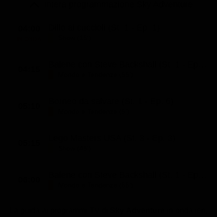
Le interviste in esclusiva
Intera programmazione Sky Adventure
Tempesta D’amore
Temptation Island
Film da vedere
Il Paradiso delle signore
Ultima Fermata
Dillo ai cuccioli (St. 1 - Ep. 1)
04:00
Piattaforme streaming
Show (15')
IN ONDA
Un Posto al Sole
Talent show
Apple TV Plus
Segreti di Famiglia
Balene con Steve Backshall (St. 1 - Ep. 3)
04:15
Infotainment
Discovery Plus
Mondo e Tendenze (55')
The Family
Game Show
Disney plus
Borneo da salvare (St. 1 - Ep. 6)
Uomini e Donne
NetFlix
05:10
Mondo e Tendenze (5')
Gossip
Now TV
Lego Masters USA (St. 3 - Ep. 3)
Sport in tv
Paramount Plus
05:15
Show (45')
Cartoni Anime e Manga
Prime Video
Vip e Personaggi Tv
RaiPlay
Balene con Steve Backshall (St. 1 - Ep. 3)
06:00
Mondo e Tendenze (55')
Musica
Oroscopo Paolo Fox
La guida ai programmi TV di
Sky Adventure
in onda ieri,