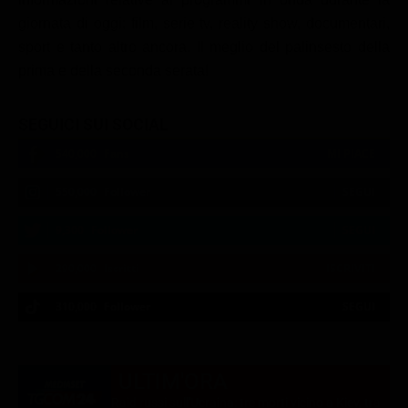
giornata di oggi: film, serie tv, reality show, documentari,
sport e tanto altro ancora. Il meglio del palinsesto della
prima e della seconda serata!
SEGUICI SUI SOCIAL
540,000
Fans
MI PIACE
550,000
Follower
SEGUI
9,300
Follower
SEGUI
290,000
Iscritti
ISCRIVITI
310,000
Follower
SEGUI
21:02
21:10
21:15
21:20
22:50
22:56
21:05
21:15
21:20
22:50
23:00
21:11
ULTIM'ORA
Raid russi sull'Ucraina: tre morti vicino a Kiev, tra