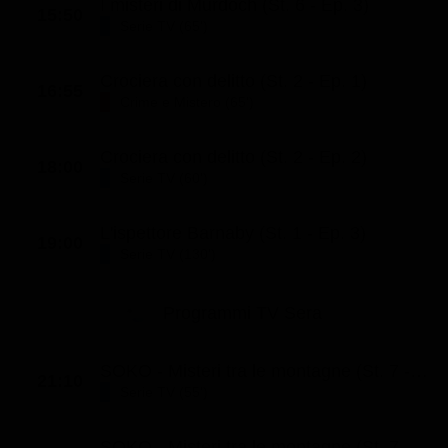
I misteri di Murdoch (St. 6 - Ep. 3)
15:50
Serie TV (65')
Crociera con delitto (St. 2 - Ep. 1)
16:55
Crime e Mistero (65')
Crociera con delitto (St. 2 - Ep. 2)
18:00
Serie TV (60')
L'ispettore Barnaby (St. 1 - Ep. 3)
19:00
Serie TV (130')
Programmi TV Sera
SOKO - Misteri tra le montagne (St. 7 - Ep. 2)
21:10
Serie TV (55')
SOKO - Misteri tra le montagne (St. 7 - Ep. 3)