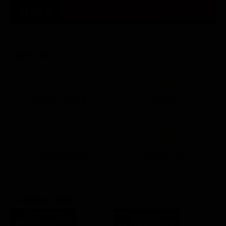
loro un bambino
07:12
TUTTE LE NEWS
GUIDA TV
Ora in Onda
Serata
21:08
21:14
21:15
21:25
22:50
23:00
21:10
21:15
21:19
21:30
22:51
23:03
Lista Canali
Film in TV
SCARICA L'APP