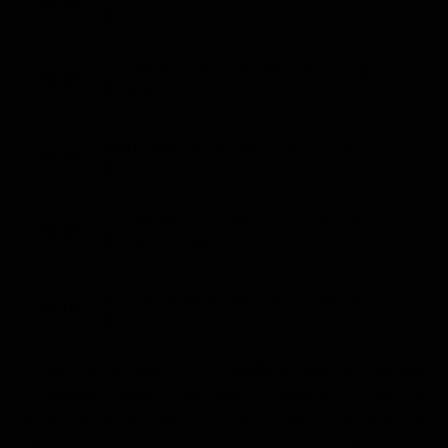
02:55
Serie TV (60')
4 Donne e un Funerale (St. 8 - Ep. 4)
03:55
Serie TV (50')
Nightmare Next Door (St. 3 - Ep. 11)
04:45
Crime e Mistero (50')
So chi mi ha ucciso (St. 3 - Ep. 8)
05:35
Crime e Mistero (25')
So chi mi ha ucciso (St. 3 - Ep. 4)
06:00
Crime e Mistero (20')
La guida ai programmi TV di
Giallo
in onda ieri,
venerdì
7 agosto 2026
, con tutti i dettagli. Scopri la
programmazione televisiva di Giallo con tutte le
informazioni relative ai programmi in onda durante la