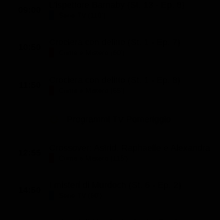
L'ispettore Barnaby (St. 13 - Ep. 8)
09:00
Classifiche
Serie TV (110')
Migliori film
Crociera con delitto (St. 1 - Ep. 7)
Migliori Serie TV
10:50
Crime e Mistero (60')
Crociera con delitto (St. 1 - Ep. 8)
11:50
Crime e Mistero (65')
Programmi TV Pomeriggio
Crossover: Astrid, Raphaelle e Alexandra
12:55
Crime e Mistero (115')
I misteri di Murdoch (St. 6 - Ep. 2)
14:50
Serie TV (60')