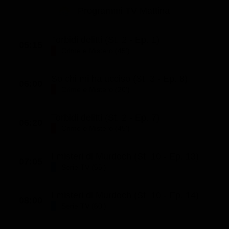
Le interviste in esclusiva
Tempesta D’amore
Programmi TV Mattina
Temptation Island
Film da vedere
Il Paradiso delle signore
Ultima Fermata
Piattaforme streaming
Torbidi delitti (St. 2 - Ep. 1)
Un Posto al Sole
05:15
Crime e Mistero (45')
Talent show
Apple TV Plus
Segreti di Famiglia
Infotainment
Discovery Plus
So chi mi ha ucciso (St. 3 - Ep. 8)
The Family
06:00
Crime e Mistero (20')
Game Show
Disney plus
Uomini e Donne
NetFlix
Torbidi delitti (St. 2 - Ep. 7)
06:20
Gossip
Now TV
Crime e Mistero (45')
Sport in tv
Paramount Plus
I misteri di Murdoch (St. 10 - Ep. 13)
07:05
Cartoni Anime e Manga
Prime Video
Serie TV (55')
Vip e Personaggi Tv
RaiPlay
I misteri di Murdoch (St. 10 - Ep. 14)
08:00
Musica
Serie TV (60')
Oroscopo Paolo Fox