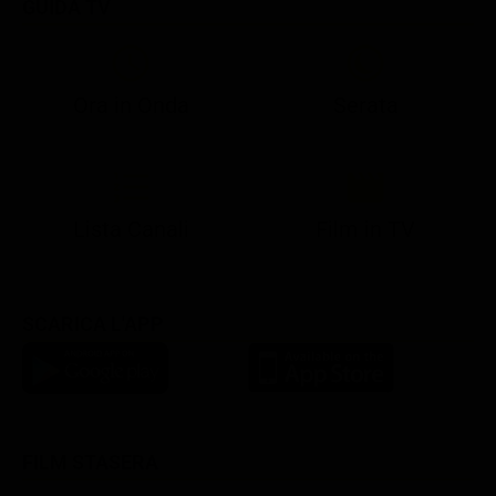
GUIDA TV
Ora in Onda
Serata
21:08
21:14
21:15
21:25
22:50
23:00
21:10
21:15
21:19
21:30
22:51
23:03
Lista Canali
Film in TV
SCARICA L'APP
FILM STASERA