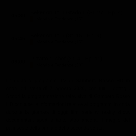
Beker on Tour Grado II (St. 27 - Ep. 4)
05:30
Mondo e Tendenze (15')
Beker on Tour (St. 15 - Ep. 4)
05:45
Mondo e Tendenze (15')
Ritratto di chef (St. 4 - Ep. 11)
06:00
Mondo e Tendenze (30')
La guida ai programmi TV di
Gambero Rosso HD
in
onda ieri,
venerdì 7 agosto 2026
, con tutti i dettagli.
Scopri la programmazione televisiva di Gambero Rosso
HD con tutte le informazioni relative ai programmi in onda
durante la giornata di oggi: film, serie tv, reality show,
documentari, sport e tanto altro ancora. Il meglio del
palinsesto della prima e della seconda serata!