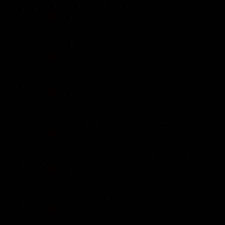
Il vino (St. 1 - Ep. 9)
12:25
LifeStyle (10')
Food Away (St. 1 - Ep. 5)
12:35
LifeStyle (25')
Vegetale
13:00
LifeStyle (30')
Max cucina l'estate (St. 1 - Ep. 5)
13:30
LifeStyle (30')
Giorgione: orto e cucina - Cilento (St. 53 - Ep. 4)
14:00
LifeStyle (30')
Vito con i suoi (St. 3 - Ep. 6)
14:30
LifeStyle (30')