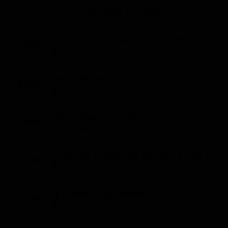
Le interviste in esclusiva
Tempesta D’amore
Programmi TV Mattina
Temptation Island
Film da vedere
Il Paradiso delle signore
Ultima Fermata
Piattaforme streaming
Beker on Tour Grado (St. 15 - Ep. 3)
Un Posto al Sole
05:45
LifeStyle (15')
Talent show
Apple TV Plus
Segreti di Famiglia
Infotainment
Discovery Plus
Parola di chef (St. 10 - Ep. 25)
The Family
06:00
LifeStyle (30')
Game Show
Disney plus
Uomini e Donne
NetFlix
Dolcemente con... (St. 16 - Ep. 5)
06:30
Gossip
Now TV
LifeStyle (30')
Sport in tv
Paramount Plus
Le grandi famiglie del vino (St. 1 - Ep. 5)
07:00
Cartoni Anime e Manga
Prime Video
Rubrica (25')
Vip e Personaggi Tv
RaiPlay
I panini li fa Max estate (St. 12 - Ep. 5)
07:25
Musica
LifeStyle (30')
Oroscopo Paolo Fox