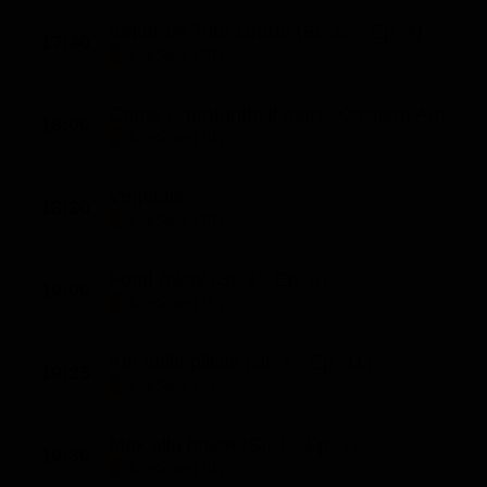
Beker on Tour Grado (St. 15 - Ep. 4)
17:40
LifeStyle (20')
Come e' profondo il mare: Costiera Amalfitana (St. 5 - Ep. 5)
18:00
LifeStyle (30')
Vegetale
18:30
LifeStyle (30')
Food Away (St. 1 - Ep. 6)
19:00
LifeStyle (25')
Km Italia pillole (St. 1 - Ep. 11)
19:25
LifeStyle (5')
Max alla brace (St. 1 - Ep. 7)
19:30
LifeStyle (30')