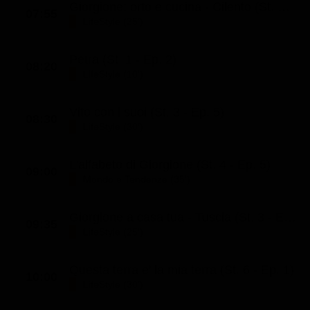
Giorgione: orto e cucina - Cilento (St. 53 - Ep. 3)
07:55
Classifiche
LifeStyle (25')
Migliori film
Petra (St. 1 - Ep. 2)
Migliori Serie TV
08:20
LifeStyle (10')
Vito con i suoi (St. 3 - Ep. 5)
08:30
LifeStyle (30')
L'alfabeto di Giorgione (St. 4 - Ep. 5)
09:00
Mondo e Tendenze (35')
Giorgione a casa tua - Tuscia (St. 3 - Ep. 2)
09:35
LifeStyle (25')
Questa terra e' la mia terra (St. 6 - Ep. 1)
10:00
LifeStyle (30')