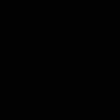
L'alfabeto di Giorgione (St. 4 - Ep. 5)
15:00
Mondo e Tendenze (35')
Giorgione a casa tua - Tuscia (St. 3 - Ep. 2)
15:35
LifeStyle (30')
Questa terra e' la mia terra (St. 6 - Ep. 2)
16:05
LifeStyle (25')
Mangio tutto tranne: Peru' (St. 5 - Ep. 7)
16:30
LifeStyle (30')
Parola di chef (St. 10 - Ep. 25)
17:00
LifeStyle (30')
Beker on Tour Grado II (St. 27 - Ep. 4)
17:30
LifeStyle (10')