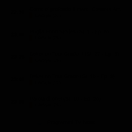
Come e' profondo il mare: Costiera Amalfitana (St. 5 - Ep. 5)
22:30
LifeStyle (30')
Puglia Food Stories (St. 1 - Ep. 5)
23:00
LifeStyle (25')
Beker on Tour Grado II (St. 27 - Ep. 3)
23:25
LifeStyle (15')
Beker on Tour Grado (St. 15 - Ep. 3)
23:40
LifeStyle (15')
Parola di chef (St. 10 - Ep. 26)
23:55
LifeStyle (25')
Programmi TV Notte