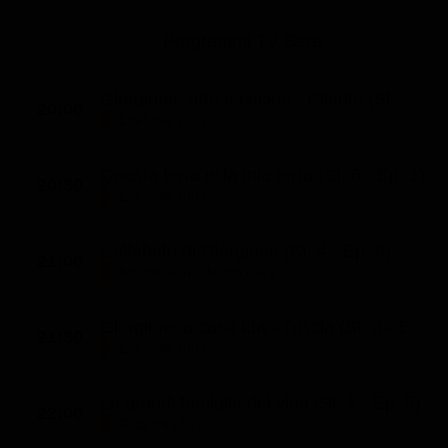
Programmi TV Sera
Giorgione: orto e cucina - Cilento (St. 53 - Ep. 3)
20:00
LifeStyle (30')
Questa terra e' la mia terra (St. 6 - Ep. 1)
20:30
LifeStyle (30')
L'alfabeto di Giorgione (St. 4 - Ep. 6)
21:00
Mondo e Tendenze (30')
Giorgione a casa tua - Tuscia (St. 3 - Ep. 2)
21:30
LifeStyle (30')
Le grandi famiglie del vino (St. 1 - Ep. 5)
22:00
Rubrica (30')