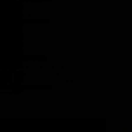
Passenger, un horror on the
road – La recensione
Film da vedere
7 Agosto 2026
La Promessa, anticipazioni
settimanali dall’8 al 14 agosto:
Ricardo lascia la tenuta, torna
Pia
La Promessa
7 Agosto 2026
La Ruota della Fortuna
festeggia i 70 anni di Gerry
Scotti con una puntata
speciale: ecco quando in tv
Anticipazioni Tv
7 Agosto 2026
 la redazione
Privacy
Disclaimer
Preferenze pubblicitarie