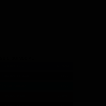
GUICI SUI SOCIAL
540,000
Fans
MI PIACE
550,000
Follower
SEGUI
9,300
Follower
SEGUI
290,000
Iscritti
ISCRIVITI
21:00
21:10
21:15
21:20
23:06
23:20
21:05
21:10
21:15
21:33
23:10
23:27
310,000
Follower
SEGUI