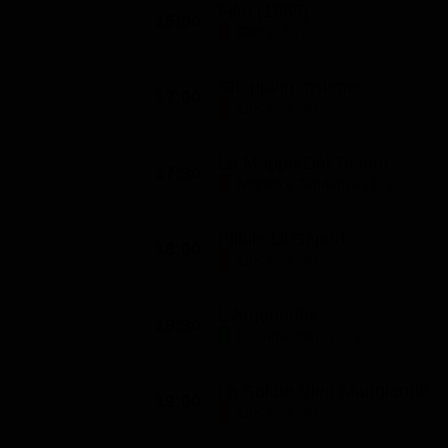
Film (1965)
15:00
Film (120')
Shopping Insieme
17:00
LifeStyle (30')
La Mappa Del Tesoro
17:30
Mondo e Tendenze (30')
Pillole Di Sapori
18:00
LifeStyle (30')
L'Argonauta
18:30
Documentario (30')
La Salute Vien Mangiando
19:00
LifeStyle (30')