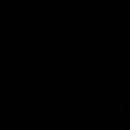
PU
ogrammi TV Sera
SC
FI
GL