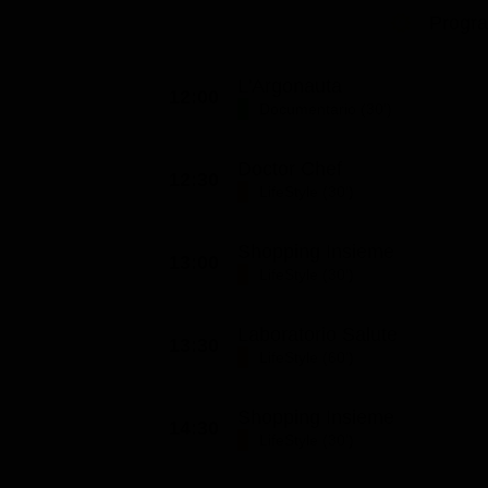
Progr
L'Argonauta
12:00
Documentario (30')
Doctor Chef
12:30
LifeStyle (30')
Shopping Insieme
13:00
LifeStyle (30')
Laboratorio Salute
13:30
LifeStyle (60')
Shopping Insieme
14:30
LifeStyle (30')