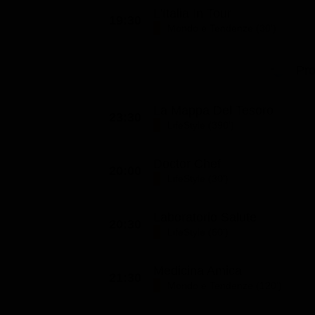
L'Italia In Tour
19:30
Mondo e Tendenze (30')
Pr
La Mappa Del Tesoro
23:30
LifeStyle (390')
Doctor Chef
20:00
LifeStyle (30')
Laboratorio Salute
20:30
LifeStyle (60')
Medicina Amica
21:30
Mondo e Tendenze (120')