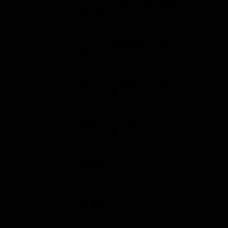
Laboratorio Salute
07:00
Classifiche
LifeStyle (60')
Migliori film
Shopping Insieme
Migliori Serie TV
08:00
LifeStyle (30')
Pillole Di Sapori
08:30
LifeStyle (30')
Shopping Insieme
09:00
LifeStyle (30')
Film (1965)
09:30
Film (120')
Shopping Insieme
11:30
LifeStyle (30')