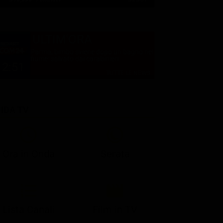
ULTIM'ORA
Parma, bimbo sviene dopo un bagno nel
fiume: salvato dai carabinieri
12:51
TUTTE LE NEWS
IDA TV
21:05
21:10
21:17
22:57
23:10
23:30
21:08
21:15
21:19
23:03
23:17
23:30
Ora in Onda
Serata
Lista Canali
Film in TV