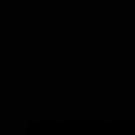
La Mappa Del Tesoro
23:30
Mondo e Tendenze (390')
Pro
La Salute Vien Mangiando
06:00
LifeStyle (30')
La guida ai programmi TV di
DonnaTv
in 
Scopri la programmazione televisiva di Donn
onda durante la giornata di oggi: film, ser
ancora. Il meglio del palinsesto della prima
© 2025 SuperGuidaTV Srl | Via Cimarosa 65 - 80127 Nap