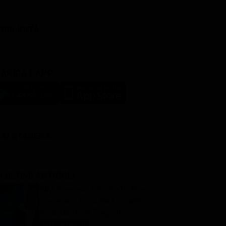
BBLICITÀ
ARICA L'APP
LM STASERA
I ULTIMI ARTICOLI
TIM Summer Hits 2026 Remix
stasera in tv su Rai1: scaletta
e cantanti del 7 agosto
Anticipazioni Tv
7 Agosto 2026