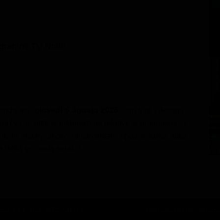
grammi TV Notte
onda ieri,
giovedì 6 agosto 2026
, con tutti i dettagli.
aTv con tutte le informazioni relative ai programmi in
ie tv, reality show, documentari, sport e tanto altro
 e della seconda serata!
oli | C.F. P.Iva: 08723421213
Chi siamo
Lo staff
Contatta