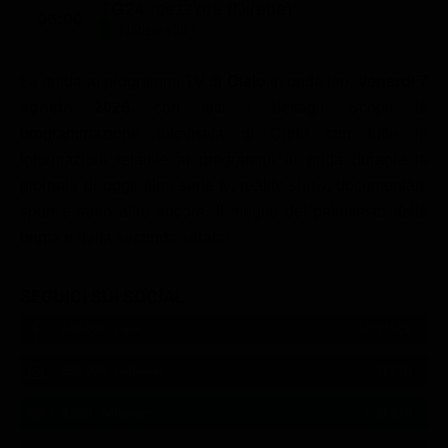
TG24 mezz'ora (Diretta)
06:00
Notizie (30')
La guida ai programmi TV di
Cielo
in onda ieri,
venerdì 7
agosto 2026
, con tutti i dettagli. Scopri la
programmazione televisiva di Cielo con tutte le
informazioni relative ai programmi in onda durante la
giornata di oggi: film, serie tv, reality show, documentari,
sport e tanto altro ancora. Il meglio del palinsesto della
prima e della seconda serata!
SEGUICI SUI SOCIAL
540,000
Fans
MI PIACE
550,000
Follower
SEGUI
9,300
Follower
SEGUI