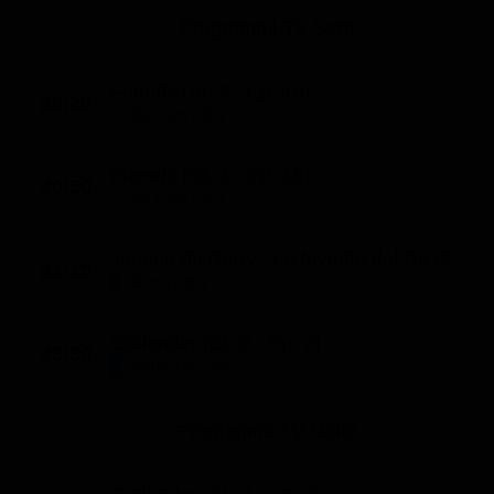
Programmi TV Sera
Friends (St. 3 - Ep. 15)
20:20
Sit Com (30')
Friends (St. 3 - Ep. 16)
20:50
Sit Com (25')
Jeanne du Barry - La favorita del Re (2023)
21:15
Film (135')
Outlander (St. 2 - Ep. 7)
23:30
Serie TV (70')
Programmi TV Notte