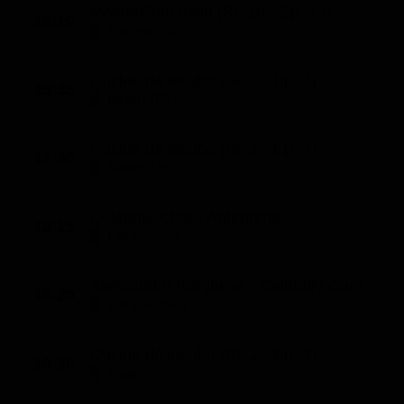
MasterChef Italia (St. 10 - Ep. 13)
15:10
LifeStyle (85')
Cucine da incubo (St. 2 - Ep. 7)
16:35
Reality (55')
Cucine da incubo (St. 1 - Ep. 7)
17:30
Reality (45')
Celebrity Chef - Anteprima
18:15
LifeStyle (5')
Alessandro Borghese - Celebrity Chef (St. 1 - Ep. 4)
18:20
LifeStyle (60')
Cucine da incubo (St. 2 - Ep. 3)
19:20
Reality (60')