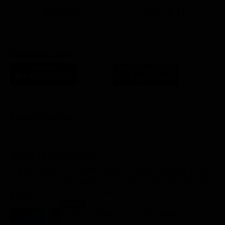
Lista Canali
Film in TV
SCARICA L'APP
FILM STASERA
GLI ULTIMI ARTICOLI
Gerry Scotti compie 70 anni, la sorpresa di Pier
Silvio Berlusconi a La Ruota della Fortuna: “Sei
un mito, ti voglio bene”
Notizie
8 Agosto 2026
Ascolti tv 7 agosto 2026: TIM Summer Hits
(14.5%), L’Erede (14.1%), L’Eredità Summer, La