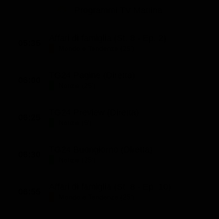
Le interviste in esclusiva
Tempesta D’amore
Programmi TV Mattina
Temptation Island
Film da vedere
Il Paradiso delle signore
Ultima Fermata
Piattaforme streaming
Affari di famiglia (St. 8 - Ep. 2)
Un Posto al Sole
05:35
Mondo e Tendenze (25')
Talent show
Apple TV Plus
Segreti di Famiglia
Infotainment
Discovery Plus
TG24 Pagine (Diretta)
The Family
06:00
Notizie (25')
Game Show
Disney plus
Uomini e Donne
NetFlix
TG24 Preview (Diretta)
06:25
Gossip
Now TV
Notizie (5')
Sport in tv
Paramount Plus
TG24 Buongiorno (Diretta)
06:30
Cartoni Anime e Manga
Prime Video
Notizie (25')
Vip e Personaggi Tv
RaiPlay
Affari di famiglia (St. 8 - Ep. 10)
06:55
Musica
Mondo e Tendenze (25')
Oroscopo Paolo Fox