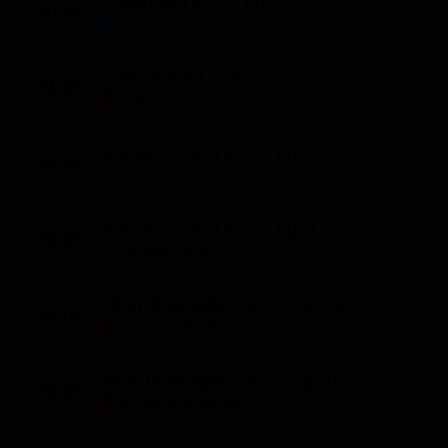
Outlander (St. 2 - Ep. 8)
00:40
Serie TV (70')
Solar attack (2006)
01:50
Film (100')
House of Gag (St. 5 - Ep. 2)
03:30
Intrattenimento (50')
House of Gag (St. 5 - Ep. 3)
04:20
Intrattenimento (45')
Affari di famiglia (St. 12 - Ep. 9)
05:05
Mondo e Tendenze (30')
Affari di famiglia (St. 8 - Ep. 10)
05:35
Mondo e Tendenze (25')