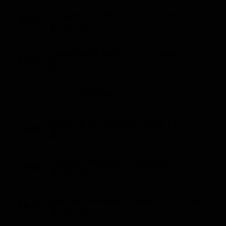
I vagabondi della pesca in apnea (St. 4 - Ep. 1)
23:00
Sport (30')
I vagabondi della pesca in apnea (St. 4 - Ep. 2)
23:30
Sport (30')
Programmi TV Notte
Diario di una guida di caccia 1 (St. 1 - Ep. 1)
00:00
Sport (30')
Piccola migratoria in Toscana (St. 1 - Ep. 8)
00:30
Sport (25')
Dall'Appennino all'Adriatico (St. 1 - Ep. 5)
00:55
Sport (30')