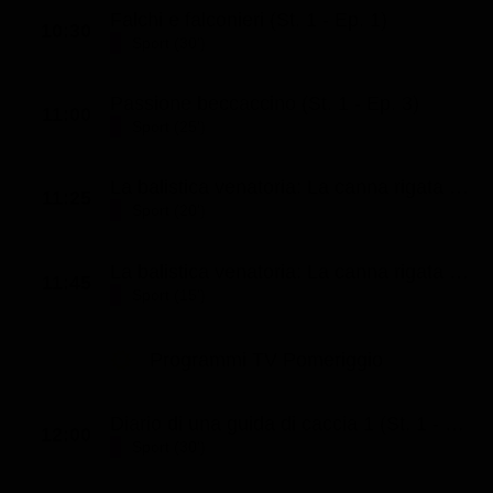
Falchi e falconieri (St. 1 - Ep. 1)
10:30
Sport (30')
Passione beccaccino (St. 1 - Ep. 3)
11:00
Sport (25')
La balistica venatoria: La canna rigata (St. 1 - Ep. 9)
11:25
Sport (20')
La balistica venatoria: La canna rigata (St. 1 - Ep. 10)
11:45
Sport (15')
Programmi TV Pomeriggio
Diario di una guida di caccia 1 (St. 1 - Ep. 1)
12:00
Sport (30')