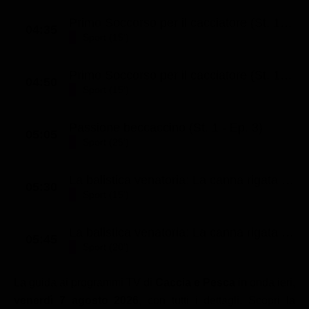
Primo Soccorso per il cacciatore (St. 1 - Ep. 1)
04:35
Sport (15')
Primo Soccorso per il cacciatore (St. 1 - Ep. 2)
04:50
Sport (15')
Passione beccaccino (St. 1 - Ep. 3)
05:05
Sport (25')
La balistica venatoria: La canna rigata (St. 1 - Ep. 9)
05:30
Sport (15')
La balistica venatoria: La canna rigata (St. 1 - Ep. 10)
05:45
Sport (20')
La guida ai programmi TV di
Caccia e Pesca
in onda ieri,
venerdì 7 agosto 2026
, con tutti i dettagli. Scopri la