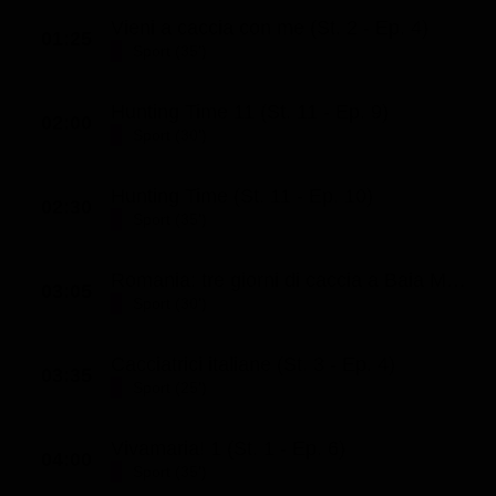
Vieni a caccia con me (St. 2 - Ep. 4)
01:25
Sport (35')
Hunting Time 11 (St. 11 - Ep. 9)
02:00
Sport (30')
Hunting Time (St. 11 - Ep. 10)
02:30
Sport (35')
Romania: tre giorni di caccia a Baia Mare
03:05
Sport (30')
Cacciatrici italiane (St. 3 - Ep. 4)
03:35
Sport (25')
Vivamaria! 1 (St. 1 - Ep. 6)
04:00
Sport (35')