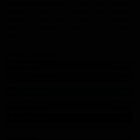
programmazione televisiva di Caccia e Pesca con tutte le
informazioni relative ai programmi in onda durante la
giornata di oggi: film, serie tv, reality show, documentari,
sport e tanto altro ancora. Il meglio del palinsesto della
prima e della seconda serata!
SEGUICI SUI SOCIAL
540,000
Fans
MI PIACE
550,000
Follower
SEGUI
9,300
Follower
SEGUI
290,000
Iscritti
ISCRIVITI
310,000
Follower
SEGUI
21:02
21:10
21:15
21:20
22:50
22:56
21:05
21:15
21:20
22:50
23:00
21:11