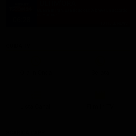
ULTIM'ORA
Guerra in Iran, Usa fiduciosi: "A breve un accordo
su Hormuz"
06:28
TUTTE LE NEWS
GUIDA TV
Ora in Onda
Serata
21:08
21:14
21:15
21:25
22:50
23:00
21:10
21:15
21:19
21:30
22:51
23:03
Lista Canali
Film in TV
SCARICA L'APP