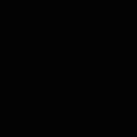
Le interviste in esclusiva
Tempesta D’amore
Programmi TV Mattina
Temptation Island
Film da vedere
Il Paradiso delle signore
Ultima Fermata
Piattaforme streaming
Focus ACI Racing Weekend
Un Posto al Sole
06:00
Sport (60')
Talent show
Apple TV Plus
Segreti di Famiglia
Infotainment
Discovery Plus
Ruote nella Storia
The Family
07:01
Sport (23')
Game Show
Disney plus
Uomini e Donne
NetFlix
Karting in Piazza - Giffoni Festival
07:24
Gossip
Now TV
Sport (19')
Sport in tv
Paramount Plus
Revival ACI Sport since 2012
07:43
Cartoni Anime e Manga
Prime Video
Sport (35')
Vip e Personaggi Tv
RaiPlay
CIAR - Rally Regione Piemonte - SD
08:19
Musica
Sport (47')
Oroscopo Paolo Fox