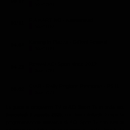
00:37
Sport (53')
FIA KARTING - Kristianstad
01:31
Sport (153')
Karting in Piazza - Giffoni Festival
04:04
Sport (19')
Revival ACI Sport since 2012
04:23
Sport (39')
CIAR - Rally Regione Piemonte - PS11
05:02
Sport (57')
La guida ai programmi TV di
ACI Sport Tv
in onda ieri,
mercoledì 5 agosto 2026
, con tutti i dettagli. Scopri la
programmazione televisiva di ACI Sport Tv con tutte le
informazioni relative ai programmi in onda durante la