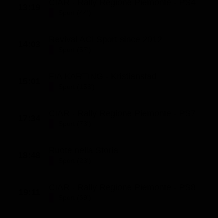
CIAR - Rally Regione Piemonte - PS4
13:19
Sport (44')
Revival ACI Sport since 2012
14:03
Sport (57')
FIA KARTING - Kristianstad
15:01
Sport (153')
CIAR - Rally Regione Piemonte - PS7
17:34
Sport (73')
Ruote nella Storia
18:48
Sport (23')
CIAR - Rally Regione Piemonte - PS8
19:11
Sport (69')