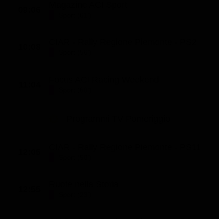
Magazine ACI Sport
09:06
Classifiche
Sport (61')
Migliori film
CIAR - Rally Regione Piemonte - PS2
Migliori Serie TV
10:08
Sport (56')
Focus ACI Racing Weekend
11:04
Sport (60')
Programmi TV Pomeriggio
CIAR - Rally Regione Piemonte - PS11
12:05
Sport (50')
Ruote nella Storia
12:55
Sport (23')