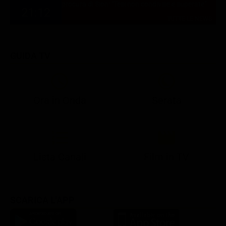
procura di Sion: "Tesi non condivise e superate"
21:12
TUTTE LE NEWS
GUIDA TV
Ora in Onda
Serata
21:05
21:13
22:50
22:56
23:23
21:07
21:15
22:50
23:05
23:28
Lista Canali
Film in TV
SCARICA L'APP