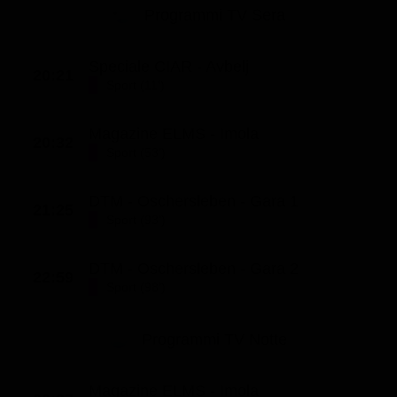
Programmi TV Sera
Speciale CIAR - Avbelj
20:21
Sport (11')
Magazine ELMS - Imola
20:32
Sport (53')
DTM - Oschersleben - Gara 1
21:25
Sport (93')
DTM - Oschersleben - Gara 2
22:59
Sport (98')
Programmi TV Notte
Magazine ELMS - Imola