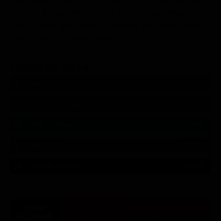
giornata di oggi: film, serie tv, reality show, documentari,
sport e tanto altro ancora. Il meglio del palinsesto della
prima e della seconda serata!
SEGUICI SUI SOCIAL
540,000
Fans
MI PIACE
550,000
Follower
SEGUI
9,300
Follower
SEGUI
290,000
Iscritti
ISCRIVITI
310,000
Follower
SEGUI
21:02
21:10
21:15
22:51
23:10
23:47
21:04
21:10
21:20
22:55
23:12
ULTIM'ORA
Crans-Montana, l'Italia presenta ricorso contro la