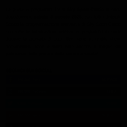
La guida ai programmi TV di
Sky Sport Calcio
in onda
dopodomani,
sabato 8 agosto 2026
, con tutti i dettagli.
Scopri la programmazione televisiva di Sky Sport Calcio
con tutte le informazioni relative ai programmi in onda
durante la giornata di oggi: film, serie tv, reality show,
documentari, sport e tanto altro ancora. Il meglio del
palinsesto della prima e della seconda serata!
SEGUICI SUI SOCIAL
540,000
Fans
MI PIACE
550,000
Follower
SEGUI
9,300
Follower
SEGUI
290,000
Iscritti
ISCRIVITI