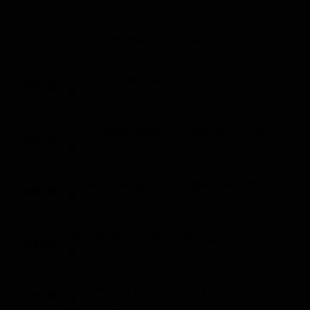
Le interviste in esclusiva
Tempesta D’amore
Temptation Island
Film da vedere
Il Paradiso delle signore
Programmi TV Mattina
Ultima Fermata
Piattaforme streaming
Un Posto al Sole
Talent show
Apple TV Plus
Calafiori, Ripartire Da Campioni 07/08/2026 (Ep. 83)
Segreti di Famiglia
05:45
Sport (15')
Infotainment
Discovery Plus
The Family
Game Show
Disney plus
UEFA Champions League Story (St. 2023 - Ep. 29)
06:00
Sport (120')
Uomini e Donne
NetFlix
Gossip
Now TV
UEFA Champions League Magazine (St. 2025 - Ep. 36)
08:00
Sport in tv
Paramount Plus
Sport (60')
Cartoni Anime e Manga
Prime Video
Bundesliga 2 (St. 2026 - Ep. 1)
09:00
Vip e Personaggi Tv
RaiPlay
Sport (105')
Musica
Premier 30 (St. 2022 - Ep. 5)
10:45
Oroscopo Paolo Fox
Sport (15')