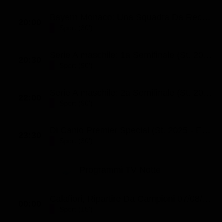
Bayern Monaco: Una Squadra Da Record (Ep. 67)
20:00
Sport (30')
Serie A maschile: 1a Semifinale (St. 2026 - Ep. 6)
20:30
Sport (90')
Serie A maschile: 2a Semifinale (St. 2026 - Ep. 7)
22:00
Sport (90')
Di Canio Premier Special (St. 2025 - Ep. 1)
23:30
Sport (30')
Programmi TV Notte
Calafiori, Ripartire Da Campioni 07/08/2026 (Ep. 83)
00:00
Sport (15')