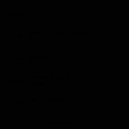
90/10 (St. 1 - Ep. 5)
16:00
Sport (30')
History Remix Champions League (St. 1 - Ep. 11)
16:30
Sport (30')
Juventus - Inter (Ep. 4)
17:00
Sport (105')
Calafiori, Ripartire Da Campioni 07/08/2026 (Ep. 83)
18:45
Sport (15')
Inter Scudetto 2026 (St. 1 - Ep. 2)
19:00
Sport (60')
Programmi TV Sera