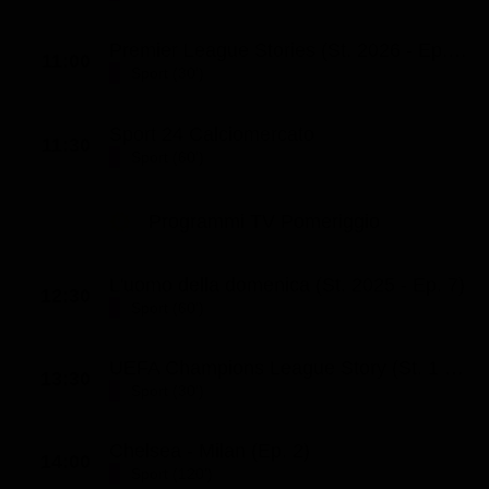
Classifiche
Premier League Stories (St. 2026 - Ep. 10)
11:00
Migliori film
Sport (30')
Migliori Serie TV
Sport 24 Calciomercato
11:30
Sport (60')
Programmi TV Pomeriggio
L'uomo della domenica (St. 2025 - Ep. 7)
12:30
Sport (60')
UEFA Champions League Story (St. 1 - Ep. 4)
13:30
Sport (30')
Chelsea - Milan (Ep. 2)
14:00
Sport (120')