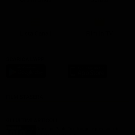
21:08
21:14
21:15
21:25
22:50
23:00
21:10
21:15
21:19
21:30
22:51
23:03
Lista Canali
Film in TV
SCARICA L'APP
FILM STASERA
GLI ULTIMI ARTICOLI
Oroscopo Paolo Fox di oggi: le previsioni di