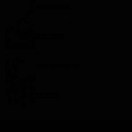
sabato 8 agosto 2026
Oroscopo Paolo Fox
8 Agosto 2026
Programmi TV del pomeriggio di oggi | sabato 8
agosto 2026
Anticipazioni Tv
8 Agosto 2026
Tutto per la mia famiglia 2, replica puntata 7
agosto in streaming | Video Mediaset
Tutto per la mia famiglia
8 Agosto 2026
My Sweet Lie, anticipazioni trame dal 10 al 14
agosto
My sweet lie
8 Agosto 2026
Chi siamo
Lo staff
Contatta la redazione
Privacy
Disclaimer