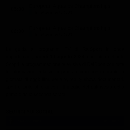
European Aquatics Championships
05:00
Intrattenimento (60')
European Aquatics Championships
06:00
Intrattenimento (90')
La guida ai programmi TV di
RaiSport
in onda
dopodomani,
lunedì 10 agosto 2026
, con tutti i dettagli.
Scopri la programmazione televisiva di RaiSport con tutte
le informazioni relative ai programmi in onda durante la
giornata di oggi: film, serie tv, reality show, documentari,
sport e tanto altro ancora. Il meglio del palinsesto della
prima e della seconda serata!
SEGUICI SUI SOCIAL
540,000
Fans
MI PIACE