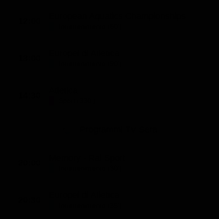
Classifiche
European Aquatics Championships
12:00
Intrattenimento (60')
Migliori film
Migliori Serie TV
Europei di Atletica
13:00
Intrattenimento (90')
Atletica
14:30
Sport (330')
Programmi TV Sera
Memory - Rai Sport
20:00
Intrattenimento (30')
Europei di Atletica
20:30
Intrattenimento (35')