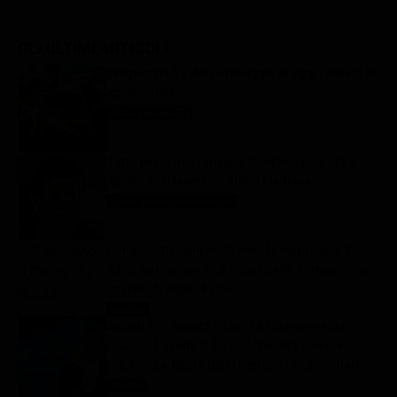
GLI ULTIMI ARTICOLI
Programmi TV del pomeriggio di oggi | sabato 8
agosto 2026
Anticipazioni Tv
8 Agosto 2026
Tutto per la mia famiglia 2, replica puntata 8
agosto in streaming | Video Mediaset
Tutto per la mia famiglia
8 Agosto 2026
Gerry Scotti compie 70 anni, la sorpresa di Pier
Silvio Berlusconi a La Ruota della Fortuna: “Sei
un mito, ti voglio bene”
Notizie
8 Agosto 2026
Ascolti tv 7 agosto 2026: TIM Summer Hits
(14.5%), L’Erede (14.1%), L’Eredità Summer
(15.8%), La Ruota della Fortuna (29.6%) | Dati
Auditel
Ascolti
8 Agosto 2026