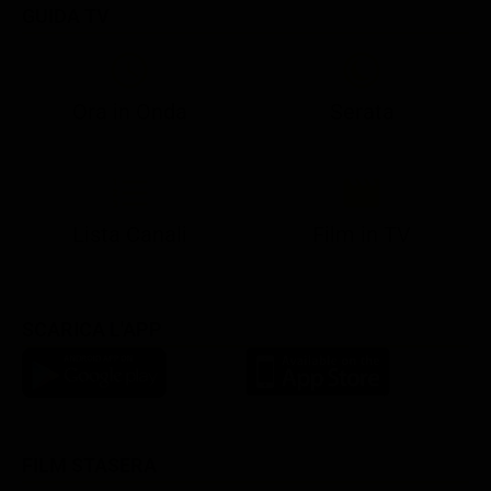
GUIDA TV
Ora in Onda
Serata
21:08
21:14
21:15
21:25
22:50
23:00
21:10
21:15
21:19
21:30
22:51
23:03
Lista Canali
Film in TV
SCARICA L'APP
FILM STASERA