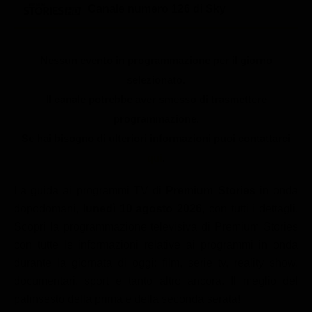
Le interviste in esclusiva
Tempesta D’amore
Canale numero 126 di Sky
Temptation Island
Film da vedere
Il Paradiso delle signore
Ultima Fermata
Piattaforme streaming
Un Posto al Sole
Nessun evento in programmazione per il giorno
Talent show
Apple TV Plus
selezionato.
Segreti di Famiglia
Il canale potrebbe aver smesso di trasmettere
Infotainment
Discovery Plus
The Family
programmazione.
Game Show
Disney plus
Se hai bisogno di ulteriori informazioni puoi contattarci
Uomini e Donne
NetFlix
qui
.
Gossip
Now TV
La guida ai programmi TV di
Premium Stories
in onda
Sport in tv
Paramount Plus
dopodomani,
lunedì 10 agosto 2026
, con tutti i dettagli.
Cartoni Anime e Manga
Prime Video
Scopri la programmazione televisiva di Premium Stories
con tutte le informazioni relative ai programmi in onda
Vip e Personaggi Tv
RaiPlay
durante la giornata di oggi: film, serie tv, reality show,
Musica
documentari, sport e tanto altro ancora. Il meglio del
palinsesto della prima e della seconda serata!
Oroscopo Paolo Fox