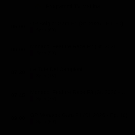
Le interviste in esclusiva
Tempesta D’amore
Programmi TV Mattina
Temptation Island
Film da vedere
Il Paradiso delle signore
Ultima Fermata
Piattaforme streaming
GP Belgio: Gara F1 (St. 2026 - Ep. 60)
Un Posto al Sole
05:00
Sport (60')
Talent show
Apple TV Plus
Segreti di Famiglia
Infotainment
Discovery Plus
Monaco: Feature Race F2 (St. 2026 - Ep. 20)
The Family
06:00
Sport (90')
Game Show
Disney plus
Uomini e Donne
NetFlix
Le Tute Dei Campioni
07:30
Gossip
Now TV
Sport (15')
Sport in tv
Paramount Plus
Monaco: Feature Race F3 (St. 2026 - Ep. 12)
07:45
Cartoni Anime e Manga
Prime Video
Sport (75')
Vip e Personaggi Tv
RaiPlay
GP Monaco: Gara F1 (St. 2026 - Ep. 40)
09:00
Musica
Sport (60')
Oroscopo Paolo Fox