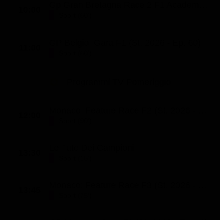
Gp Gran Bretagna Race 2 F1 Academy (St. 2026 - Ep. 16)
10:00
Classifiche
Sport (60')
Migliori film
GP Belgio: Gara F1 (St. 2026 - Ep. 60)
Migliori Serie TV
11:00
Sport (60')
Programmi TV Pomeriggio
Monaco: Feature Race F2 (St. 2026 - Ep. 20)
12:00
Sport (90')
Le Tute Dei Campioni
13:30
Sport (15')
Monaco: Feature Race F3 (St. 2026 - Ep. 12)
13:45
Sport (75')