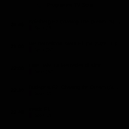
Programmi TV Sera
Spielberg F2 Chasing The Dream (St. 8 - Ep. 8)
20:45
Sport (15')
GP Barcellona: Gara F1 (St. 2026 - Ep. 45)
21:00
Sport (60')
Little Italy: La Mercedes di Kimi
22:00
Sport (30')
Budapest F2: Chasing the Dream (St. 8 - Ep. 8)
22:30
Sport (15')
Inside F1
22:45
Sport (15')