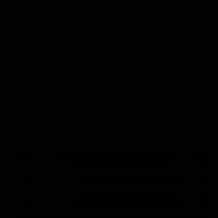
Barcellona: Feature Race F2 (St. 2026 - Ep. 24)
06:00
Sport (85')
La guida ai programmi TV di
Sky Sport F1 HD
in onda
domani,
venerdì 7 agosto 2026
, con tutti i dettagli.
Scopri la programmazione televisiva di Sky Sport F1 HD
con tutte le informazioni relative ai programmi in onda
durante la giornata di oggi: film, serie tv, reality show,
documentari, sport e tanto altro ancora. Il meglio del
palinsesto della prima e della seconda serata!
SEGUICI SUI SOCIAL
540,000
Fans
MI PIACE
550,000
Follower
SEGUI
9,300
Follower
SEGUI