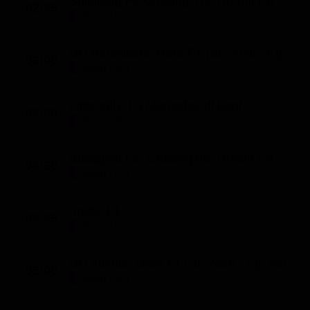
Spielberg F2 Chasing The Dream (St. 8 - Ep. 8)
02:45
Sport (15')
GP Barcellona: Gara F1 (St. 2026 - Ep. 45)
03:00
Sport (60')
Little Italy: La Mercedes di Kimi
04:00
Sport (30')
Budapest F2: Chasing the Dream (St. 8 - Ep. 8)
04:30
Sport (15')
Inside F1
04:45
Sport (15')
GP Austria: Gara F1 (St. 2026 - Ep. 50)
05:00
Sport (60')