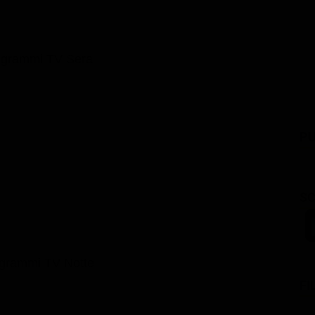
ogrammi TV Sera
PU
SC
grammi TV Notte
FI