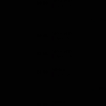
Tiro a Volo
19:00
Sport (105')
Pr
Tiro a Volo
20:45
Sport (30')
Tiro a Volo
21:15
Sport (105')
Atletica
23:00
Sport (240')
Pro
Atletica
03:00