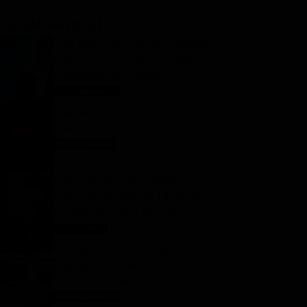
I ULTIMI ARTICOLI
TIM Summer Hits 2026 Remix
stasera in tv su Rai1: scaletta
e cantanti del 7 agosto
Anticipazioni Tv
7 Agosto 2026
Passenger, un horror on the
road – La recensione
Film da vedere
7 Agosto 2026
La Promessa, anticipazioni
settimanali dall’8 al 14 agosto:
Ricardo lascia la tenuta, torna
Pia
La Promessa
7 Agosto 2026
La Ruota della Fortuna
festeggia i 70 anni di Gerry
Scotti con una puntata
speciale: ecco quando in tv
Anticipazioni Tv
7 Agosto 2026