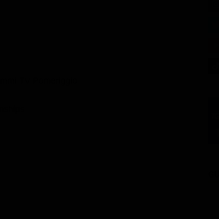
ammi TV Pomeriggio
nships
GU