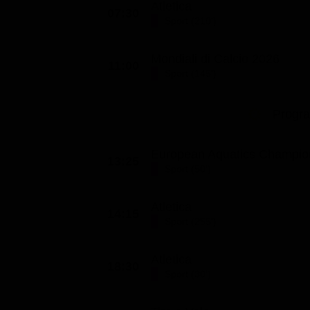
Atletica
07:30
Classifiche
Sport (210')
Migliori film
Mondiali di Calcio 2026
Migliori Serie TV
11:00
Sport (145')
Progr
European Aquatics Champio
13:25
Sport (50')
Atletica
14:15
Sport (255')
Atletica
18:30
Sport (30')