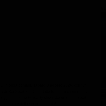
GL
HD
in onda domani,
sabato 8 agosto 2026
, con tutti i
a di Rai Sport + HD con tutte le informazioni relative
ggi: film, serie tv, reality show, documentari, sport e
della prima e della seconda serata!