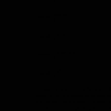
Sport (30')
Memory
03:30
Sport (30')
Tg Sport
04:00
Sport (60')
Radiocorsa
05:00
Sport (60')
Calcio
06:00
Sport (60')
La guida ai programmi TV di
Rai Sport + 
dettagli. Scopri la programmazione televisiv
ai programmi in onda durante la giornata di o
tanto altro ancora. Il meglio del palinsesto 