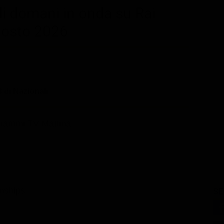
di domani in onda su Rai
gosto 2026
 di Nazionali
rammi TV Mattina
nships
SE