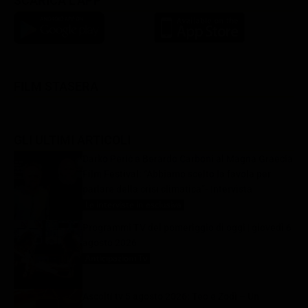
SCARICA L'APP
FILM STASERA
GLI ULTIMI ARTICOLI
Darko Perić e Berardo Carboni al Magna Graecia
Film Festival: “Abbiamo scelto la favola per
parlare della crisi climatica”- Intervista
Le interviste in esclusiva
6 Agosto 2026
Programmi TV del pomeriggio di oggi | giovedì 6
agosto 2026
Anticipazioni Tv
6 Agosto 2026
Ascolti tv 5 agosto 2026: Teo e Zodì – Un