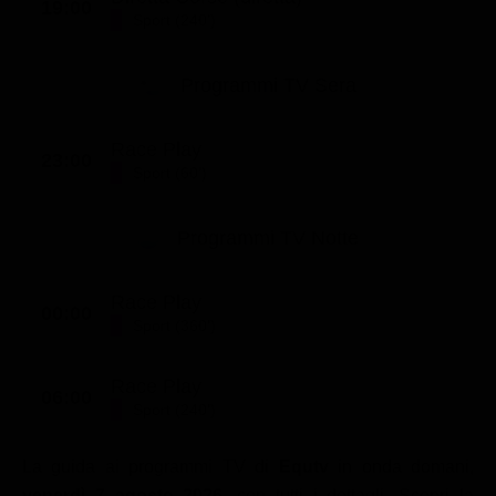
19:00
Sport (240')
Classifiche
Migliori film
Programmi TV Sera
Migliori Serie TV
Race Play
23:00
Sport (60')
Programmi TV Notte
Race Play
00:00
Sport (360')
Race Play
06:00
Sport (240')
La guida ai programmi TV di
Equtv
in onda domani,
venerdì 7 agosto 2026
, con tutti i dettagli. Scopri la