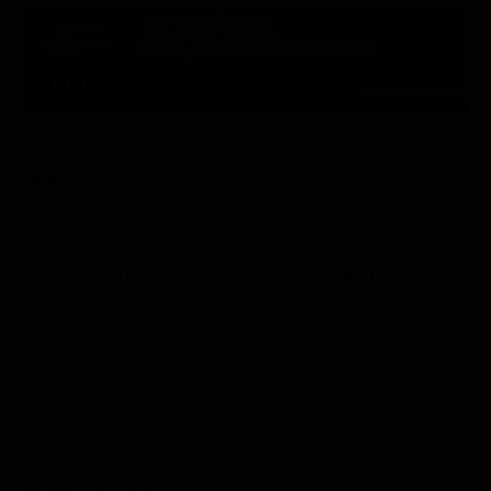
ULTIM'ORA
Musica, è morto Francesco Guccini
11:05
TUTTE LE NEWS
GUIDA TV
Ora in Onda
Serata
21:05
21:13
22:49
23:02
23:23
21:07
21:15
22:50
23:05
23:28
Lista Canali
Film in TV