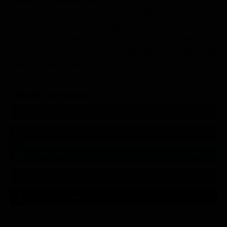
programmazione televisiva di Equtv con tutte le
informazioni relative ai programmi in onda durante la
giornata di oggi: film, serie tv, reality show, documentari,
sport e tanto altro ancora. Il meglio del palinsesto della
prima e della seconda serata!
SEGUICI SUI SOCIAL
540,000
Fans
MI PIACE
550,000
Follower
SEGUI
9,300
Follower
SEGUI
290,000
Iscritti
ISCRIVITI
310,000
Follower
SEGUI
21:02
21:10
21:15
22:55
23:47
23:11
21:04
21:10
21:20
22:56
23:12