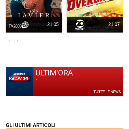
21:05
21:07
ULTIM'ORA
-
-
TUTTE LE NEWS
GLI ULTIMI ARTICOLI