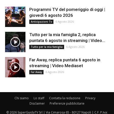
Programmi TV del pomeriggio di oggi |
giovedì 6 agosto 2026
6 Agosto 2026
Anticipazioni Tv
Tutto per la mia famiglia 2, replica
puntata 6 agosto in streaming | Video...
6 Agosto 2026
Tutto per la mia famiglia
Far Away, replica puntata 6 agosto in
streaming | Video Mediaset
6 Agosto 2026
Far Away
Chi siamo
Lo staff
Contatta la redazione
Privacy
Disclaimer
Preferenze pubblicitarie
© 2026 SuperGuidaTV Srl | Via Cimarosa 65 - 80127 Napoli | C.F. P.Iva: