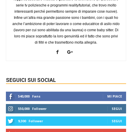
serie tv poliziesche e programmi reality/tutorial, che trovo molto
interessanti perché permettono sempre di imparare cose nuove).
Infine un’altra mia grande passione sono i bambini, con i quali ho
anche l’ambizione di poter lavorare o come educatrice di asilo nido
(lavoro per cui sono abilitata da una laurea) o come baby sitter. Di
loro mi piace soprattutto la loro genuinità ed il fatto che sono privi
di filtri e che trasmettono molta allegria.
SEGUICI SUI SOCIAL
540,000
Fans
MI PIACE
550,000
Follower
SEGUI
9,300
Follower
SEGUI