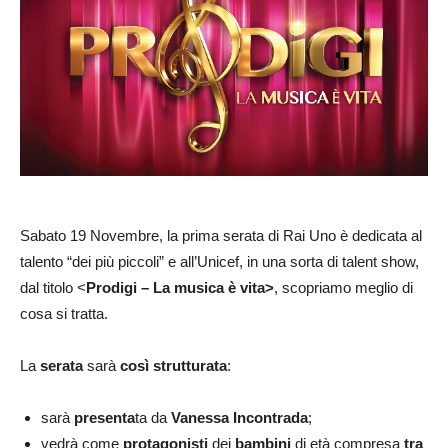
Sabato 19 Novembre, la prima serata di Rai Uno è dedicata al
talento “dei più piccoli” e all’Unicef, in una sorta di talent show,
dal titolo <
Prodigi – La musica è vita>
, scopriamo meglio di
cosa si tratta.
La
serata
sarà
così strutturata
:
sarà
presenta
ta da
Vanessa Incontrada
;
vedrà come
protagonisti
dei
bambini
di età compresa
tra