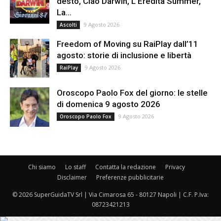
desto, Ciao Darwin, L’Eredità Summer,
La...
9 Agosto 2026
Ascolti
Freedom of Moving su RaiPlay dall’11
agosto: storie di inclusione e libertà
9 Agosto 2026
RaiPlay
Oroscopo Paolo Fox del giorno: le stelle
di domenica 9 agosto 2026
9 Agosto 2026
Oroscopo Paolo Fox
Chi siamo
Lo staff
Contatta la redazione
Privacy
Disclaimer
Preferenze pubblicitarie
© 2026 SuperGuidaTV Srl | Via Cimarosa 65 - 80127 Napoli | C.F. P.Iva:
08723421213