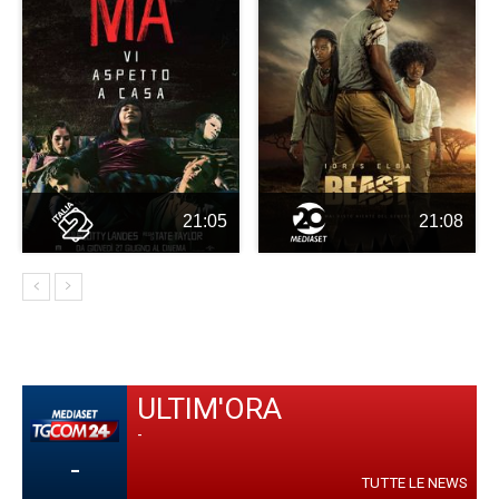
21:05
21:08
ULTIM'ORA
-
-
TUTTE LE NEWS