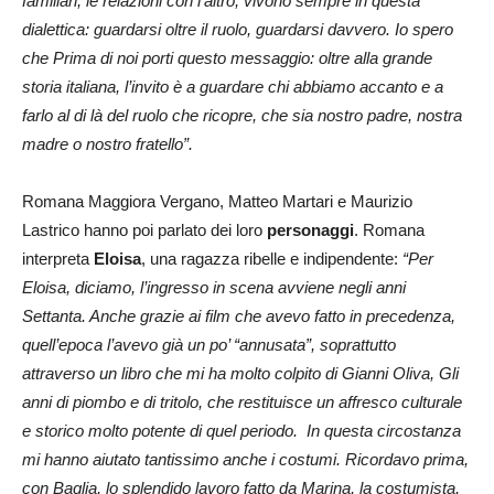
familiari, le relazioni con l’altro, vivono sempre in questa
dialettica: guardarsi oltre il ruolo, guardarsi davvero. Io spero
che
Prima di noi
porti questo messaggio: oltre alla grande
storia italiana, l’invito è a guardare chi abbiamo accanto e a
farlo al di là del ruolo che ricopre, che sia nostro padre, nostra
madre o nostro fratello”.
Romana Maggiora Vergano, Matteo Martari e Maurizio
Lastrico hanno poi parlato dei loro
personaggi
. Romana
interpreta
Eloisa
, una ragazza ribelle e indipendente:
“Per
Eloisa, diciamo, l’ingresso in scena avviene negli anni
Settanta. Anche grazie ai film che avevo fatto in precedenza,
quell’epoca l’avevo già un po’ “annusata”, soprattutto
attraverso un libro che mi ha molto colpito di Gianni Oliva, Gli
anni di piombo e di tritolo, che restituisce un affresco culturale
e storico molto potente di quel periodo. In questa circostanza
mi hanno aiutato tantissimo anche i costumi. Ricordavo prima,
con Baglia, lo splendido lavoro fatto da Marina, la costumista,