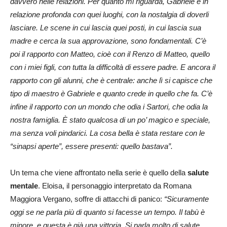
davvero nelle relazioni. Per quanto mi riguarda, Gabriele è in
relazione profonda con quei luoghi, con la nostalgia di doverli
lasciare. Le scene in cui lascia quei posti, in cui lascia sua
madre e cerca la sua approvazione, sono fondamentali. C’è
poi il rapporto con Matteo, cioè con il Renzo di Matteo, quello
con i miei figli, con tutta la difficoltà di essere padre. E ancora il
rapporto con gli alunni, che è centrale: anche lì si capisce che
tipo di maestro è Gabriele e quanto crede in quello che fa. C’è
infine il rapporto con un mondo che odia i Sartori, che odia la
nostra famiglia. È stato qualcosa di un po’ magico e speciale,
ma senza voli pindarici. La cosa bella è stata restare con le
“sinapsi aperte”, essere presenti: quello bastava”.
Un tema che viene affrontato nella serie è quello della
salute
mentale
. Eloisa, il personaggio interpretato da Romana
Maggiora Vergano, soffre di attacchi di panico:
“Sicuramente
oggi se ne parla più di quanto si facesse un tempo. Il tabù è
minore, e questa è già una vittoria. Si parla molto di salute