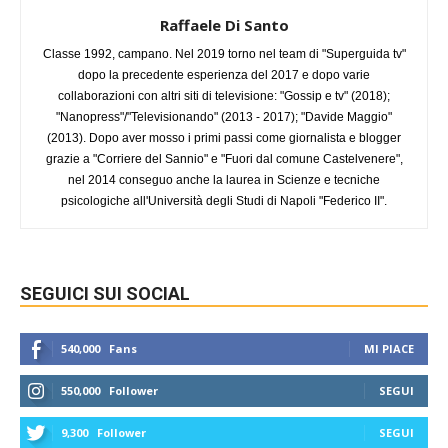
Raffaele Di Santo
Classe 1992, campano. Nel 2019 torno nel team di "Superguida tv"
dopo la precedente esperienza del 2017 e dopo varie
collaborazioni con altri siti di televisione: "Gossip e tv" (2018);
"Nanopress"/"Televisionando" (2013 - 2017); "Davide Maggio"
(2013). Dopo aver mosso i primi passi come giornalista e blogger
grazie a "Corriere del Sannio" e "Fuori dal comune Castelvenere",
nel 2014 conseguo anche la laurea in Scienze e tecniche
psicologiche all'Università degli Studi di Napoli "Federico II".
SEGUICI SUI SOCIAL
540,000
Fans
MI PIACE
550,000
Follower
SEGUI
9,300
Follower
SEGUI