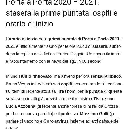
Porta a Porta 2020 – 2021,
stasera la prima puntata: ospiti e
orario di inizio
L’
orario di inizio
della
prima puntata
di
Porta a Porta 2020 –
2021
è ufficialmente fissato per le ore 23.40 di
stasera
, subito
dopo la replica della fiction “Enrico Piaggio. Un sogno italiano”
e l’appuntamento con le news del Tg1 in 60 secondi.
In uno
studio rinnovato
, ma almeno per ora
senza pubblico
,
Bruno Vespa intervisterà vari
ospiti
, concentrando l’attenzione
sui temi di recente attualità. Tra i nomi per la puntata di
questa
sera
, sono infatti già previsti anche il ministro ell’Istruzione
Lucia Azzolina
(di recente anche “presa di mira” da Crozza
per la sua nuova parodia) e il professor
Massimo Galli
(per
parlare di vaccino e
Coronavirus
insieme ad altri
habitué
dei
talk tv).