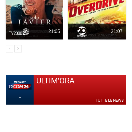
21:05
21:07
ULTIM'ORA
-
-
TUTTE LE NEWS