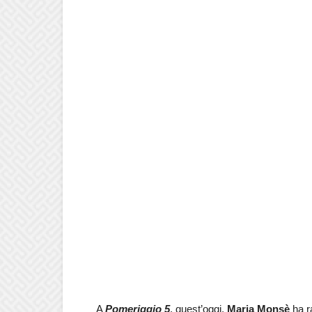
A
Pomeriggio 5
, quest’oggi,
Maria Monsè
ha ra