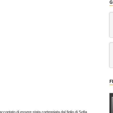
G
F
ccontato di essere stata corteggiata dal figlio di Sofia