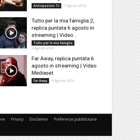
7 Agosto 2026
Anticipazioni Tv
Tutto per la mia famiglia 2,
replica puntata 6 agosto in
streaming | Video...
Tutto per la mia famiglia
6 Agosto 2026
Far Away, replica puntata 6
agosto in streaming | Video
Mediaset
6 Agosto 2026
Far Away
one
Privacy
Disclaimer
Preferenze pubblicitarie