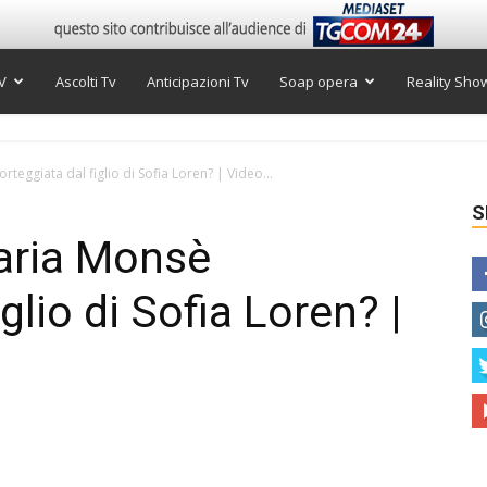
V
Ascolti Tv
Anticipazioni Tv
Soap opera
Reality Sho
teggiata dal figlio di Sofia Loren? | Video...
S
aria Monsè
glio di Sofia Loren? |