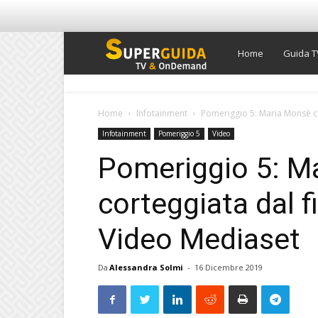
Super
Home
Guida T
Guida
Home
Infotainment
Pomeriggio 5: Maria Monsè cor
Infotainment
Pomeriggio 5
Video
TV
Pomeriggio 5: M
corteggiata dal fi
Video Mediaset
Da
Alessandra Solmi
-
16 Dicembre 2019