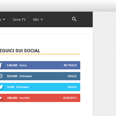
w
Serie TV
Altri
EGUICI SUI SOCIAL
540,000
Fans
MI PIACE
550,000
Follower
SEGUI
9,300
Follower
SEGUI
290,000
Iscritti
ISCRIVITI