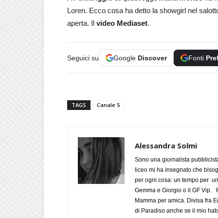
Loren. Ecco cosa ha detto la showgirl nel salott
aperta. Il
video Mediaset
.
Seguici su
Google
Discover
Fonti
Pre
TAGS
Canale 5
Alessandra Solmi
Sono una giornalista pubblicist
liceo mi ha insegnato che biso
per ogni cosa: un tempo per un
Gemma e Giorgio o il GF Vip. Po
Mamma per amica. Divisa fra Em
di Paradiso anche se il mio habi