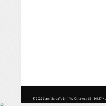
© 2026 SuperGuidaTV Srl | Via Cimarosa 65 - 80127 Nap