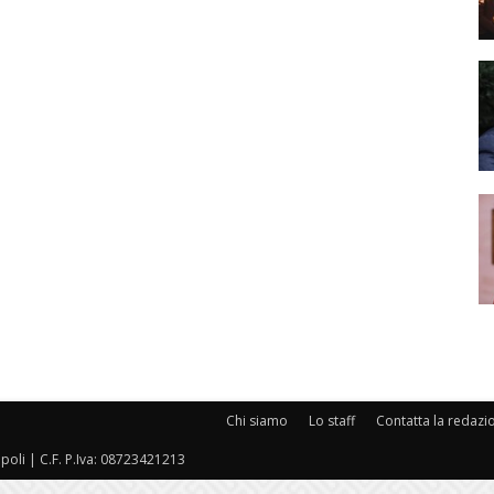
Chi siamo
Lo staff
Contatta la redazi
oli | C.F. P.Iva: 08723421213