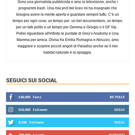
Sono una giornalista pubblicista e amo la televisione, anche i
programmi trash. Una mia prof del liceo mi ha insegnato che
bisogna avere la mente aperta e guardare sempre tutto. C’è un
tempo per ogni cosa: un tempo per un bel documentario, un tempo
per un talk polito e un tempo per Gemma e Giorgio o il GF Vip.
Potrei riguardare all'infinito le puntate di Grey’s Anatomy e Una
Mamma per amica. Divisa fra Emilia Romagna e Abruzzo, amo
viaggiare e scoprire piccoli angoli di Paradiso anche se il mio
habitat naturale è la spiaggia.
SEGUICI SUI SOCIAL
540,000
Fans
MI PIACE
550,000
Follower
SEGUI
9,300
Follower
SEGUI
290,000
Iscritti
ISCRIVITI