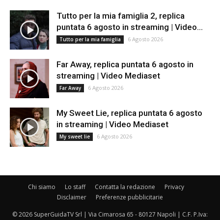
Tutto per la mia famiglia 2, replica
puntata 6 agosto in streaming | Video...
6 Agosto 2026
Tutto per la mia famiglia
Far Away, replica puntata 6 agosto in
streaming | Video Mediaset
6 Agosto 2026
Far Away
My Sweet Lie, replica puntata 6 agosto
in streaming | Video Mediaset
6 Agosto 2026
My sweet lie
Chi siamo
Lo staff
Contatta la redazione
Privacy
Disclaimer
Preferenze pubblicitarie
© 2026 SuperGuidaTV Srl | Via Cimarosa 65 - 80127 Napoli | C.F. P.Iva: