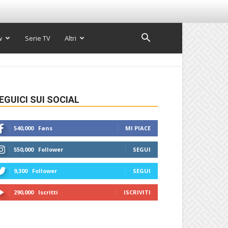
w
Serie TV
Altri
EGUICI SUI SOCIAL
540,000
Fans
MI PIACE
550,000
Follower
SEGUI
9,300
Follower
SEGUI
290,000
Iscritti
ISCRIVITI