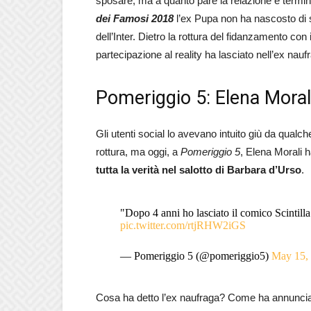
sposare, ma a quanto pare la relazione è termin
dei Famosi 2018
l’ex Pupa non ha nascosto di se
dell’Inter. Dietro la rottura del fidanzamento co
partecipazione al reality ha lasciato nell’ex na
Pomeriggio 5: Elena Morali 
Gli utenti social lo avevano intuito giù da qualche
rottura, ma oggi, a
Pomeriggio 5
, Elena Morali 
tutta la verità nel salotto di
Barbara d’Urso
.
"Dopo 4 anni ho lasciato il comico Scintilla
pic.twitter.com/rtjRHW2iGS
— Pomeriggio 5 (@pomeriggio5)
May 15,
Cosa ha detto l’ex naufraga? Come ha annunciato