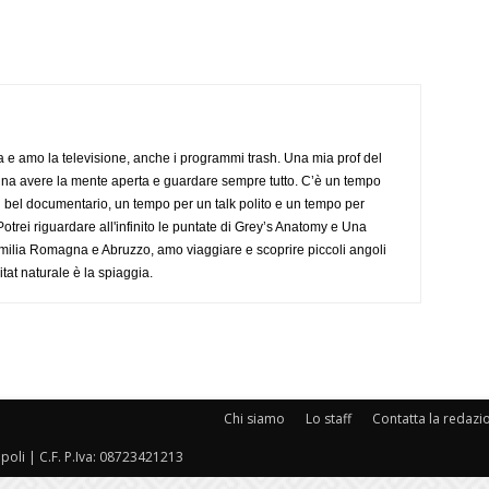
a e amo la televisione, anche i programmi trash. Una mia prof del
gna avere la mente aperta e guardare sempre tutto. C’è un tempo
 bel documentario, un tempo per un talk polito e un tempo per
trei riguardare all'infinito le puntate di Grey’s Anatomy e Una
ilia Romagna e Abruzzo, amo viaggiare e scoprire piccoli angoli
tat naturale è la spiaggia.
Chi siamo
Lo staff
Contatta la redazi
oli | C.F. P.Iva: 08723421213