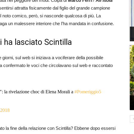
ata nel peggiore dei modi. Colpa di
Marco Ferri
?
All’Isola
ntirsi attratta fisicamente dal figlio del grande campione
n il noto comico, però, si nasconde qualcosa di più. La
ufraga un malessere interiore che l’ha mandata in confusione.
ha lasciato Scintilla
 giorni, sul web si iniziava a vociferare della possibile
ha confermato le voci che circolavano sul web e raccontato
": la rivelazione choc di Elena Morali a
#Pomeriggio5
 2018
 la fine della relazione con Scintilla? Ebbene dopo essersi