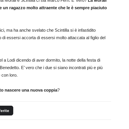
na Morali e Scintilla ci sia Marco Ferri. E’ vero?
La Morali
e un ragazzo molto attraente che le è sempre piaciuto
, ma ha anche svelato che Scintilla si è infastidito
i essersi accorta di essersi molto attaccata al figlio del
l a Lodi dicendo di aver dormito, la notte della festa di
nedetto. E’ vero che i due si siano incontrati più e più
 con loro.
to nascere una nuova coppia
?
ferite