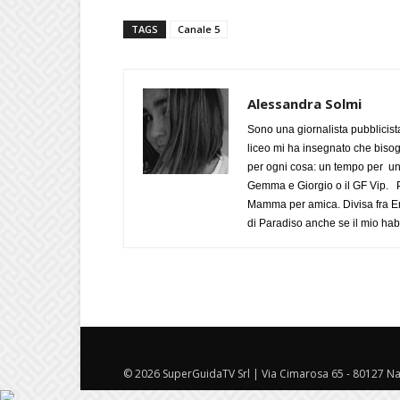
TAGS
Canale 5
Alessandra Solmi
Sono una giornalista pubblicist
liceo mi ha insegnato che biso
per ogni cosa: un tempo per un
Gemma e Giorgio o il GF Vip. Po
Mamma per amica. Divisa fra Em
di Paradiso anche se il mio habi
© 2026 SuperGuidaTV Srl | Via Cimarosa 65 - 80127 Nap