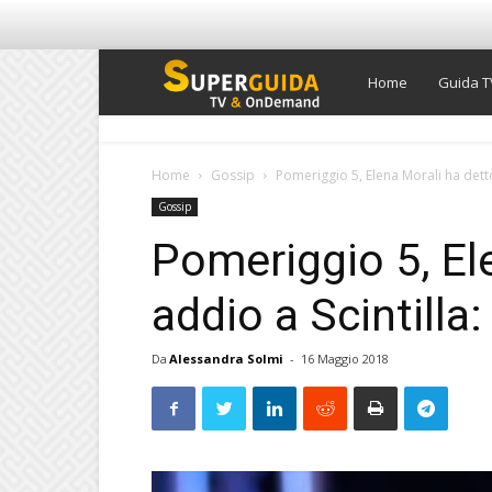
Super
Home
Guida T
Guida
Home
Gossip
Pomeriggio 5, Elena Morali ha detto 
Gossip
TV
Pomeriggio 5, El
addio a Scintilla
Da
Alessandra Solmi
-
16 Maggio 2018