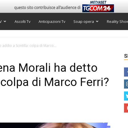
V
Ascolti Tv
Anticipazioni Tv
Soap opera
Reality Sho
addio a Scintilla: colpa di Marco...
S
ena Morali ha detto
: colpa di Marco Ferri?