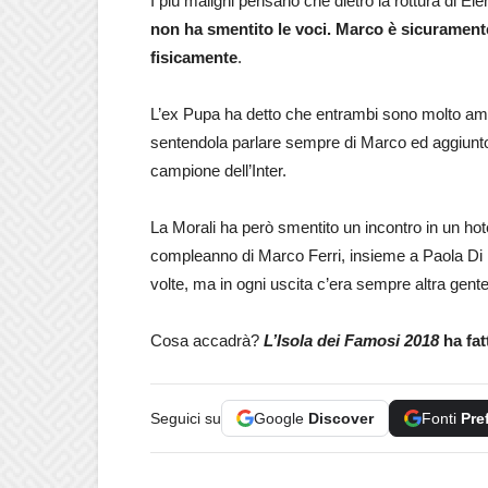
I più maligni pensano che dietro la rottura di Ele
non ha smentito le voci. Marco è sicurament
fisicamente
.
L’ex Pupa ha detto che entrambi sono molto amici
sentendola parlare sempre di Marco ed aggiunto d
campione dell’Inter.
La Morali ha però smentito un incontro in un hote
compleanno di Marco Ferri, insieme a Paola Di Be
volte, ma in ogni uscita c’era sempre altra gente
Cosa accadrà?
L’Isola dei Famosi 2018
ha fat
Seguici su
Google
Discover
Fonti
Pre