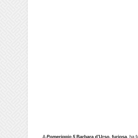
A
Pomeriggio 5
Barbara d’Urso, furiosa
, ha 