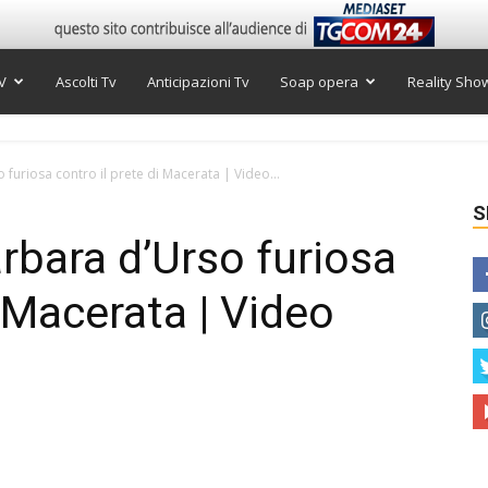
V
Ascolti Tv
Anticipazioni Tv
Soap opera
Reality Sho
furiosa contro il prete di Macerata | Video...
S
rbara d’Urso furiosa
i Macerata | Video