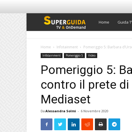
Super
Home
Guida T
Guida
Home
Infotainment
Pomeriggio 5: Barbara d’Urso 
Infotainment
Pomeriggio 5
Video
TV
Pomeriggio 5: Ba
contro il prete d
Mediaset
Da
Alessandra Solmi
-
6 Novembre 2020