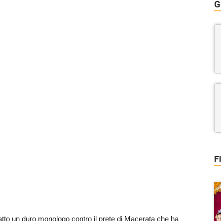
G
F
fatto un duro monologo contro il prete di Macerata che ha