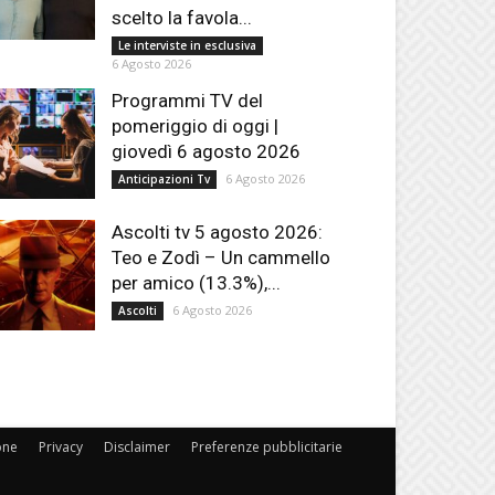
scelto la favola...
Le interviste in esclusiva
6 Agosto 2026
Programmi TV del
pomeriggio di oggi |
giovedì 6 agosto 2026
6 Agosto 2026
Anticipazioni Tv
Ascolti tv 5 agosto 2026:
Teo e Zodì – Un cammello
per amico (13.3%),...
6 Agosto 2026
Ascolti
one
Privacy
Disclaimer
Preferenze pubblicitarie