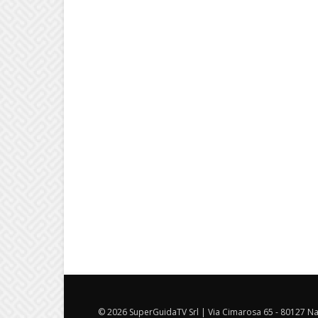
© 2026 SuperGuidaTV Srl | Via Cimarosa 65 - 80127 Nap