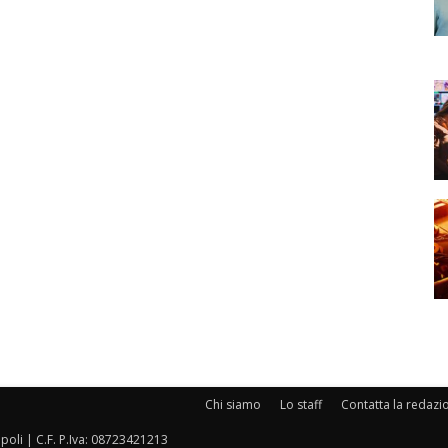
Chi siamo
Lo staff
Contatta la redazi
oli | C.F. P.Iva: 08723421213