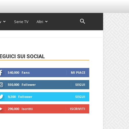
w
Serie TV
Altri
EGUICI SUI SOCIAL
540,000
Fans
MI PIACE
550,000
Follower
SEGUI
9,300
Follower
SEGUI
290,000
Iscritti
ISCRIVITI