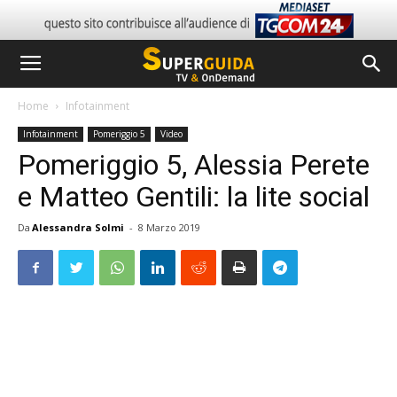
Home
Infotainment
Infotainment
Pomeriggio 5
Video
Pomeriggio 5, Alessia Perete
e Matteo Gentili: la lite social
Da
Alessandra Solmi
-
8 Marzo 2019