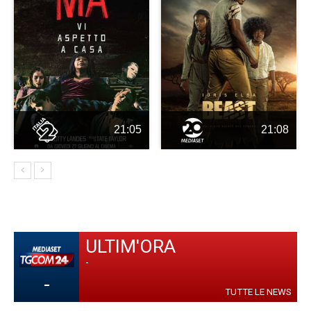
21:05
21:08
ULTIM'ORA
-
-
TUTTE LE NEWS