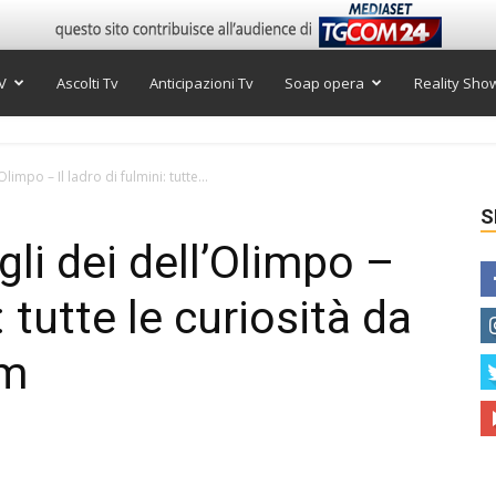
V
Ascolti Tv
Anticipazioni Tv
Soap opera
Reality Sho
limpo – Il ladro di fulmini: tutte...
S
li dei dell’Olimpo –
: tutte le curiosità da
lm