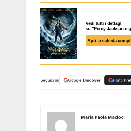
Vedi tutti i dettagli
su "Percy Jackson e gli
Apri la scheda compl
Seguici su
Google
Discover
Fonti
Pre
Maria Paola Macioci