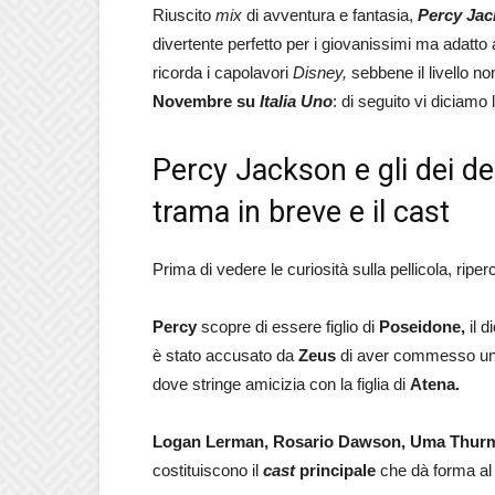
Riuscito
mix
di avventura e fantasia,
Percy Jack
divertente perfetto per i giovanissimi ma adatto a
ricorda i capolavori
Disney,
sebbene il livello no
Novembre su
Italia Uno
: di seguito vi diciamo 
Percy Jackson e gli dei dell
trama in breve e il cast
Prima di vedere le curiosità sulla pellicola, ri
Percy
scopre di essere figlio di
Poseidone,
il d
è stato accusato da
Zeus
di aver commesso un f
dove stringe amicizia con la figlia di
Atena.
Logan Lerman, Rosario Dawson, Uma Thurm
costituiscono il
cast
principale
che dà forma al 