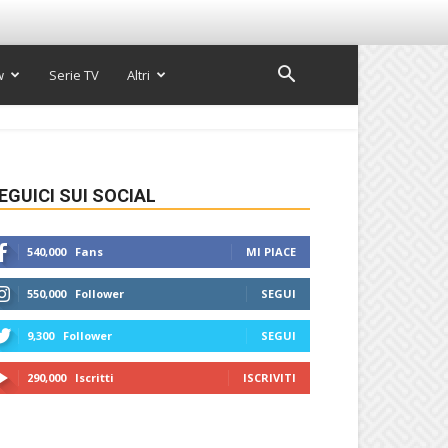
w
Serie TV
Altri
EGUICI SUI SOCIAL
540,000
Fans
MI PIACE
550,000
Follower
SEGUI
9,300
Follower
SEGUI
290,000
Iscritti
ISCRIVITI