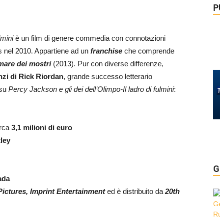
P
lmini
è un film di genere commedia con connotazioni
s nel 2010. Appartiene ad un
franchise
che comprende
 mare dei mostri
(2013). Pur con diverse differenze,
zi di Rick Riordan
, grande successo letterario
su
Percy Jackson e gli dei dell’Olimpo-Il ladro di fulmini
:
irca
3,1 milioni di euro
tley
G
ada
Pictures, Imprint Entertainment
ed è distribuito da
20th