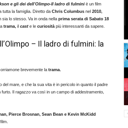
son e gli dei dell’Olimpo-Il ladro di fulmini
è un film
 tutta la famiglia. Diretto da
Chris Columbus
nel
2010,
n sia lo stesso. Va in onda nella
prima serata di Sabato 18
la
trama,
il
cast
e le
curiosità
più interessanti da sapere.
’Olimpo – Il ladro di fulmini: la
percorriamone brevemente la
trama.
io del mare, e che la sua vita è in pericolo in quanto il padre
urto. Il ragazzo va così in un campo di addestramento,
an, Pierce Brosnan, Sean Bean e Kevin McKidd
film.