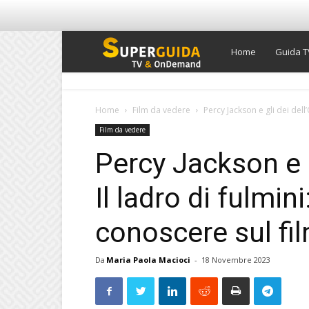
Super
Home
Guida T
Guida
Home
Film da vedere
Percy Jackson e gli dei dell’O
Film da vedere
TV
Percy Jackson e g
Il ladro di fulmini
conoscere sul fi
Da
Maria Paola Macioci
-
18 Novembre 2023