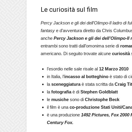
Le curiosità sul film
Percy Jackson e gli dei dell’Olimpo-Il ladro di fu
fantasy
e d’avventura diretto da Chris Columbu
anche
Percy Jackson e gli dei dell’Olimpo-Il
entrambi sono tratti dall’omonima serie di
roman
americano. Di seguito trovate alcune
curiosità
l’esordio nelle sale risale al
12 Marzo 2010
in Italia, l’
incasso al botteghino
è stato di c
la
sceneggiatura
è stata scritta da
Craig Ti
la
fotografia
è di
Stephen Goldblatt
le
musiche
sono di
Christophe Beck
il film è una
co-produzione Stati Uniti/Can
è una produzione
1492 Pictures, Fox 2000 
Century Fox.