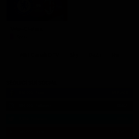
Milan-Chelsea
Sport
Altri Canali DTV
Sky
Dazn
Rsi
SEGUICI SUI SOCIAL
540,000
Fans
MI PIACE
550,000
Follower
SEGUI
9,300
Follower
SEGUI
290,000
Iscritti
ISCRIVITI