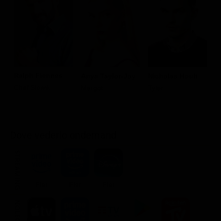
Ralph Fiennes
Anya Taylor-Joy
Nicholas Hoult
H
Chef Slowik
Margot
Tyler
E
Dove vederlo ondemand
STREAMING
Flat
Flat
Flat
NOLEGGIA