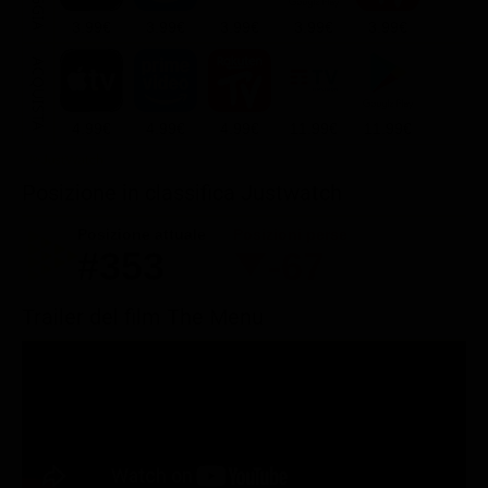
3.99€
3.99€
3.99€
3.99€
3.99€
ACQUISTA
4.99€
4.99€
4.99€
11.99€
11.99€
Posizione in classifica Justwatch
Posizione attuale
Posizioni perse
#353
-67
Trailer del film The Menu