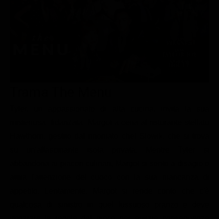
Le interviste in esclusiva
Tempesta D’amore
Temptation Island
Film da vedere
Il Paradiso delle signore
Ultima Fermata
Piattaforme streaming
Un Posto al Sole
Talent show
Apple TV Plus
Segreti di Famiglia
Infotainment
Discovery Plus
The Family
Game Show
Disney plus
Trama The Menu
Uomini e Donne
NetFlix
Tyler, un appassionato di alta cucina, invita la sua
misteriosa "fidanzata" Margot a cena al ristorante stellato
Gossip
Now TV
Hawthorn, gestito dal rinomato chef Slowik, che si trova
Sport in tv
Paramount Plus
su un'affascinante isola privata. Mentre Tyler si
Cartoni Anime e Manga
Prime Video
abbandona ai piaceri culinari, Margot si sente a disagio e
Vip e Personaggi Tv
RaiPlay
attira l'attenzione del cuoco con la sua mancanza di
appetito. Lentamente, Margot si rende conto che c'è
Musica
qualcosa di sinistro in quel lussuoso pranzo e deve
Oroscopo Paolo Fox
imparare le regole del gioco per evitare conseguenze