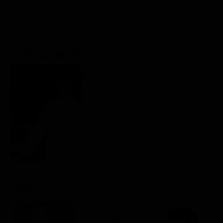
Classifiche
pericolose, che non tarderanno a manifestarsi piatto dopo
piatto.
Migliori film
Migliori Serie TV
Scheda del film
Regia: Mark Mylod
US 2022
Thriller / Horror / Commedia
Rating:
Cast