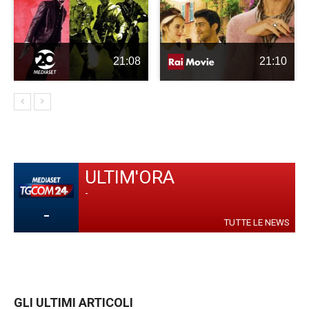
21:08
21:10
ULTIM'ORA
-
-
TUTTE LE NEWS
GLI ULTIMI ARTICOLI