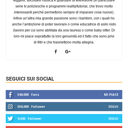
leggere, ascoltare musica e guardare la televisione (in particolare
serie tv poliziesche e programmi reality/tutorial, che trovo molto
interessanti perché permettono sempre di imparare cose nuove).
Infine un’altra mia grande passione sono i bambini, con i quali ho
anche l’ambizione di poter lavorare o come educatrice di asilo nido
(lavoro per cui sono abilitata da una laurea) o come baby sitter. Di
loro mi piace soprattutto la loro genuinità ed il fatto che sono privi
di filtri e che trasmettono molta allegria.
SEGUICI SUI SOCIAL
540,000
Fans
MI PIACE
550,000
Follower
SEGUI
9,300
Follower
SEGUI