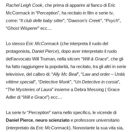
Rachel Le
igh
Cook
, che prima di apparire al fianco di Eric
McCormack in “Perception”, ha recitato in film e serie tv,
come: “
Il club delle baby sitter
”, “
Dawson’s Creek
”, “
Psych
”,
“
Ghost Wisperer
” ecc…
Lo stesso
Eric McCormack
(che interpreta il ruolo del
protagonista,
Daniel Pierce
), dopo aver interpretato il ruolo
dell’avvocato Will Truman, nella sitcom “
Will & Grace
”, che gli
ha fatto raggiungere la popolarità, ha recitato, tra gli altri in serie
televisive, del calbro di: “
Ally Mc Beal
”, “
Law and order – Unità
vittime speciali
”, “
Detective Monk
”, “
Un Detective in corsia
”,
“
The Mysteries of Laura
” insieme a Debra Messing ( Grace
Adler di “
Will e Grace
”) ecc…
La serie tv “
Perception
” narra nello specifico, le vicende di
Daniel Pierce
,
neuro scienziato
e professore universitario
(interpretato da
Eric McCormack
). Nonostante la sua vita sia,