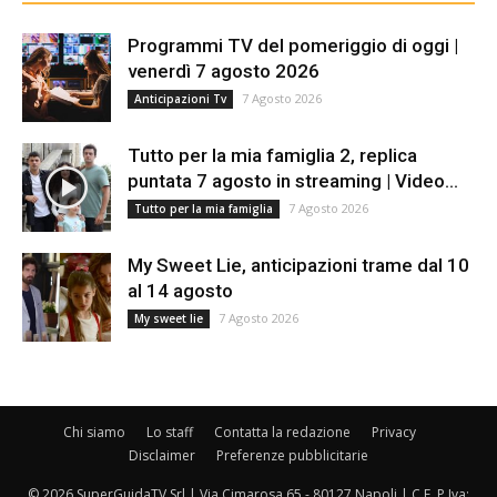
Programmi TV del pomeriggio di oggi |
venerdì 7 agosto 2026
7 Agosto 2026
Anticipazioni Tv
Tutto per la mia famiglia 2, replica
puntata 7 agosto in streaming | Video...
7 Agosto 2026
Tutto per la mia famiglia
My Sweet Lie, anticipazioni trame dal 10
al 14 agosto
7 Agosto 2026
My sweet lie
Chi siamo
Lo staff
Contatta la redazione
Privacy
Disclaimer
Preferenze pubblicitarie
© 2026 SuperGuidaTV Srl | Via Cimarosa 65 - 80127 Napoli | C.F. P.Iva: