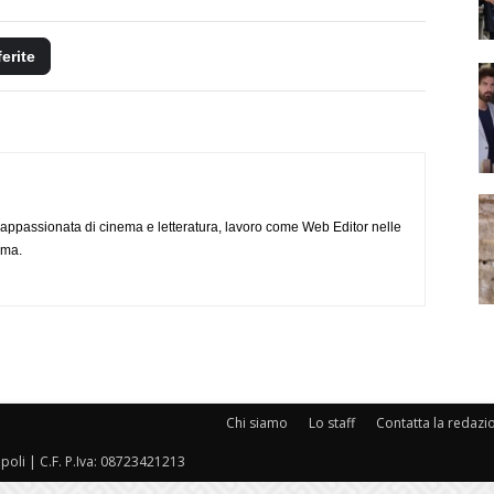
ferite
, appassionata di cinema e letteratura, lavoro come Web Editor nelle
ema.
Chi siamo
Lo staff
Contatta la redazi
oli | C.F. P.Iva: 08723421213