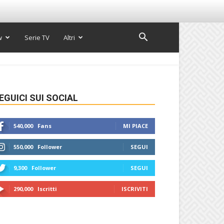
w
Serie TV
Altri
EGUICI SUI SOCIAL
540,000
Fans
MI PIACE
550,000
Follower
SEGUI
9,300
Follower
SEGUI
290,000
Iscritti
ISCRIVITI