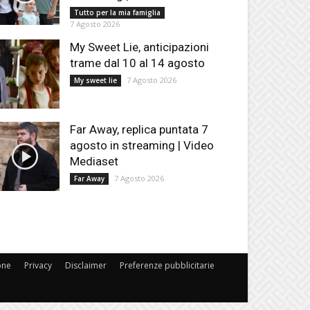
Tutto per la mia famiglia
7 Agosto 2026
My Sweet Lie, anticipazioni
trame dal 10 al 14 agosto
7 Agosto 2026
My sweet lie
Far Away, replica puntata 7
agosto in streaming | Video
Mediaset
7 Agosto 2026
Far Away
one
Privacy
Disclaimer
Preferenze pubblicitarie