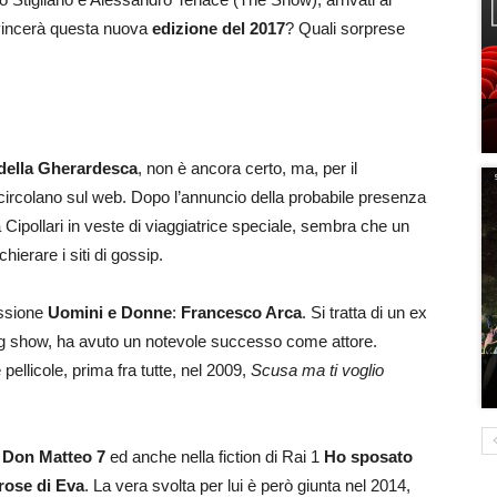
 vincerà questa nuova
edizione del 2017
? Quali sorprese
della Gherardesca
, non è ancora certo, ma, per il
rcolano sul web. Dopo l’annuncio della probabile presenza
a Cipollari in veste di viaggiatrice speciale, sembra che un
ierare i siti di gossip.
missione
Uomini e Donne
:
Francesco Arca
. Si tratta di un ex
ating show, ha avuto un notevole successo come attore.
e pellicole, prima fra tutte, nel 2009,
Scusa ma ti voglio
a
Don Matteo 7
ed anche nella fiction di Rai 1
Ho sposato
 rose di Eva
. La vera svolta per lui è però giunta nel 2014,