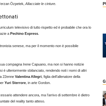
P
i Ferzan Özpetek,
Allacciate le cinture
.
ettonati
rriculum televisivo di tutto rispetto ed è probabile che ora lo
razie a
Pechino Express
.
x tronista senese, ma per il momento non è possibile
a sua compagna Irene Capuano, ma non si hanno notizie
si è ulteriormente sbilanciato, rendendo noti i nomi di altri
 la 22enne
Valentina Allegri
, figlia dell’allenatore della
G
ber
Yuri Sterrore
, in arte Gordon.
cessario attendere ancora, ma l’arrivo di settembre è dietro
untate del reality tanto atteso.