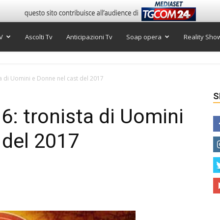
V
Ascolti Tv
Anticipazioni Tv
Soap opera
Reality Sho
ta di Uomini e Donne nel cast del 2017
S
6: tronista di Uomini
 del 2017