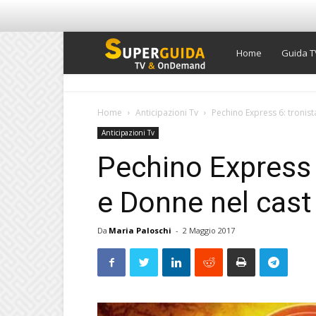
Super
Home
Guida T
Guida
Home
Anticipazioni Tv
Pechino Express 6: tronis
Anticipazioni Tv
TV
Pechino Express 
e Donne nel cast
Da
Maria Paloschi
-
2 Maggio 2017