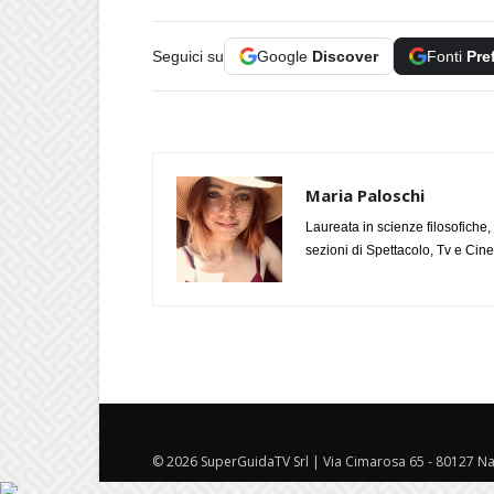
Seguici su
Google
Discover
Fonti
Pre
Maria Paloschi
Laureata in scienze filosofiche
sezioni di Spettacolo, Tv e Cin
© 2026 SuperGuidaTV Srl | Via Cimarosa 65 - 80127 Nap