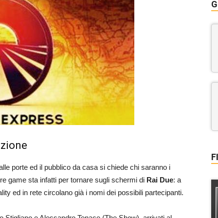
G
izione
F
lle porte ed il pubblico da casa si chiede chi saranno i
re game sta infatti per tornare sugli schermi di
Rai Due
: a
ity ed in rete circolano già i nomi dei possibili partecipanti.
io Stigliano e Alessandro Tenace (The Show), arrivati al