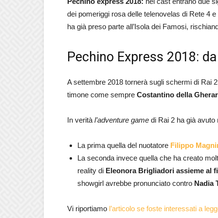
Pechino express 2018:
nel cast entrano due si
dei pomeriggi rosa delle telenovelas di Rete 4 e
ha già preso parte all’Isola dei Famosi, rischiand
Pechino Express 2018: da
A settembre 2018 tornerà sugli schermi di Rai 2
timone come sempre
Costantino della Ghera
In verità
l’adventure game
di Rai 2 ha già avuto
La prima quella del nuotatore
Filippo Magni
La seconda invece quella che ha creato molto 
reality di
Eleonora Brigliadori assieme al f
showgirl avrebbe pronunciato contro
Nadia 
Vi riportiamo
l’articolo se foste interessati a l