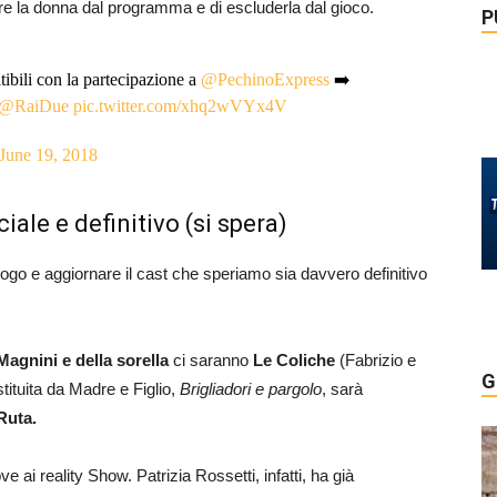
are la donna dal programma e di escluderla dal gioco.
P
ibili con la partecipazione a
@PechinoExpress
➡️
@RaiDue
pic.twitter.com/xhq2wVYx4V
June 19, 2018
iale e definitivo (si spera)
go e aggiornare il cast che speriamo sia davvero definitivo
Magnini e della sorella
ci saranno
Le Coliche
(Fabrizio e
G
tituita da Madre e Figlio,
Brigliadori e pargolo
, sarà
 Ruta.
 ai reality Show. Patrizia Rossetti, infatti, ha già