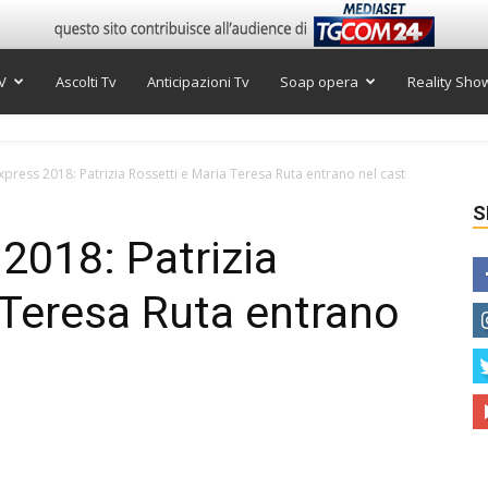
V
Ascolti Tv
Anticipazioni Tv
Soap opera
Reality Sho
xpress 2018: Patrizia Rossetti e Maria Teresa Ruta entrano nel cast
S
2018: Patrizia
 Teresa Ruta entrano