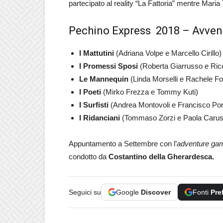
partecipato al reality “La Fattoria” mentre Maria
Pechino Express 2018 – Avventur
I Mattutini
(Adriana Volpe e Marcello Cirillo)
I Promessi Sposi
(Roberta Giarrusso e Ric
Le Mannequin
(Linda Morselli e Rachele Fo
I Poeti
(Mirko Frezza e Tommy Kuti)
I Surfisti
(Andrea Montovoli e Francisco Por
I Ridanciani
(Tommaso Zorzi e Paola Carus
Appuntamento a Settembre con l’
adventure ga
condotto da
Costantino della Gherardesca.
Seguici su
Google
Discover
Fonti
Pre