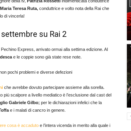
gnore della tv,
Patrizia Rossetti
indimenticata conduttrice
Maria Teresa Ruta,
conduttrice e volto nota della Rai che
o di vincerla!
 settembre su Rai 2
 Pechino Express, arrivato ormai alla settima edizione. Al
rdesca
e le coppie sono già state rese note.
 non pochi problemi e diverse defezioni
ni
che avrebbe dovuto partecipare assieme alla sorella.
più scalpore a livello mediatico è l’esclusione dal cast del
iglio Gabriele Gilbo;
per le dichiarazioni infelici che la
Toffa
e i malati di cancro in genere.
eggere cosa è accaduto
e l’intera vicenda in merito alla quale i