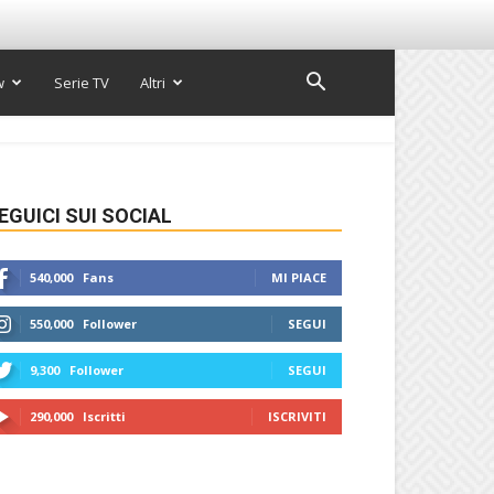
w
Serie TV
Altri
EGUICI SUI SOCIAL
540,000
Fans
MI PIACE
550,000
Follower
SEGUI
9,300
Follower
SEGUI
290,000
Iscritti
ISCRIVITI