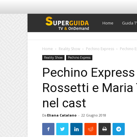
Super
Home
Guida T
Guida
Home
Reality Show
Pechino Express
Pechino E
Reality Show
Pechino Express
TV
Pechino Express 
Rossetti e Maria
nel cast
Da
Eliana Catalano
-
22 Giugno 2018