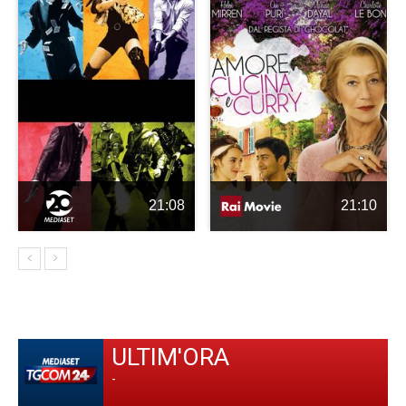
21:08
21:10
ULTIM'ORA
-