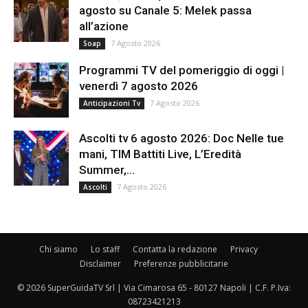
agosto su Canale 5: Melek passa
all’azione
7 Agosto 2026
Soap
Programmi TV del pomeriggio di oggi |
venerdì 7 agosto 2026
7 Agosto 2026
Anticipazioni Tv
Ascolti tv 6 agosto 2026: Doc Nelle tue
mani, TIM Battiti Live, L’Eredità
Summer,...
7 Agosto 2026
Ascolti
Chi siamo
Lo staff
Contatta la redazione
Privacy
Disclaimer
Preferenze pubblicitarie
© 2026 SuperGuidaTV Srl | Via Cimarosa 65 - 80127 Napoli | C.F. P.Iva:
08723421213