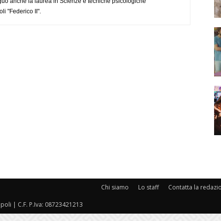
uo anche la laurea in Scienze e tecniche psicologiche
li "Federico II".
Chi siamo
Lo staff
Contatta la redazi
oli | C.F. P.Iva: 08723421213