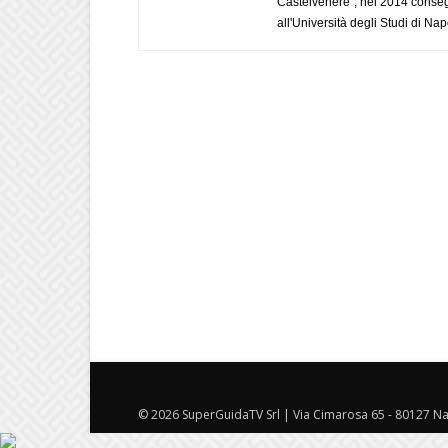
Castelvenere", nel 2014 conseg
all'Università degli Studi di Napo
© 2026 SuperGuidaTV Srl | Via Cimarosa 65 - 80127 Nap