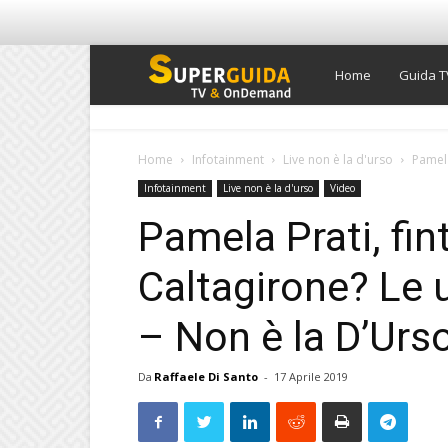
Super
Home
Guida T
Guida
Home
Infotainment
Live non è la d'urso
Pamela
Infotainment
Live non è la d'urso
Video
TV
Pamela Prati, fi
Caltagirone? Le u
– Non è la D’Urso
Da
Raffaele Di Santo
-
17 Aprile 2019