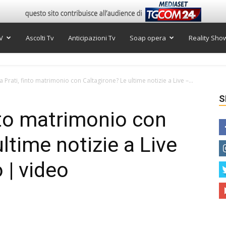
V
Ascolti Tv
Anticipazioni Tv
Soap opera
Reality Sho
 Prati, finto matrimonio con Caltagirone? Le ultime notizie a Live –...
S
nto matrimonio con
ltime notizie a Live
 | video