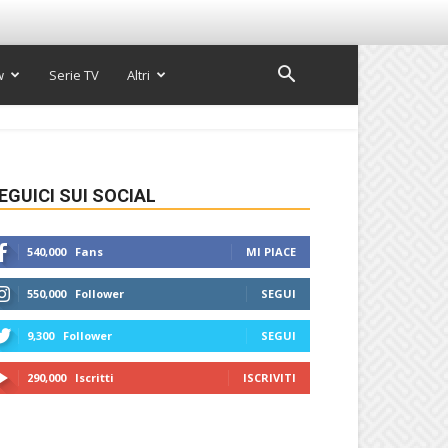
w
Serie TV
Altri
EGUICI SUI SOCIAL
540,000
Fans
MI PIACE
550,000
Follower
SEGUI
9,300
Follower
SEGUI
290,000
Iscritti
ISCRIVITI