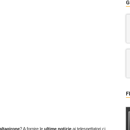
G
F
ltagirone
? A fornire le
ultime notizie
ai telespettatori ci