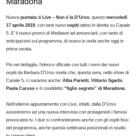
Maradona
Nuova
puntata
di
Live – Non è la D’Urso
, questo
mercoledì
17 aprile 2019
, con tanti nuovi
ospiti
attesi in diretta su Canale
5. E’ il nuovo promo di Mediaset ad annunciarli, con tanto di
anticipazioni sul programma, di nuovo in onda anche oggi in
prima serata.
Più nel dettaglio, l’elenco ufficiale con tutti i nomi dei nuovi
ospiti da Barbara D’Urso rivela che, questa sera, nello show di
Canale 5, ci saranno anche:
Alba Parietti
,
Vittorio Sgarbi
,
Paola Caruso
e il cosiddetto
“figlio segreto” di Maradona
.
Nell’odierno appuntamento con Live, infatti, dalla D’Urso
assisteremo ad una nuova intervista con protagonisti i famosi
provocatori tv. I due si confronteranno anche con gli ospiti fissi
del programma, anche questa settimana posizionati in studio
in cinque sfere.