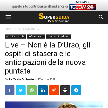
Home
Anticipazioni Tv
Anticipazioni Tv
Infotainment
Live non è la d'urso
Live – Non è la D’Urso, gli
ospiti di stasera e le
anticipazioni della nuova
puntata
Da
Raffaele Di Santo
-
17 Aprile 2019