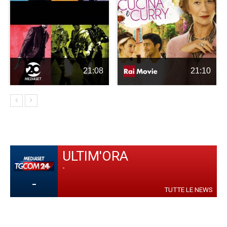
21:08
21:10
ULTIM'ORA
-
-
TUTTE LE NEWS