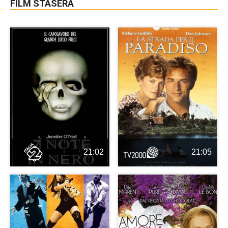
FILM STASERA
21:02
21:05