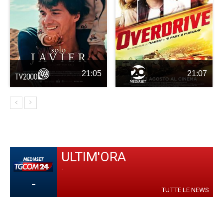
21:05
21:07
ULTIM'ORA
-
-
TUTTE LE NEWS