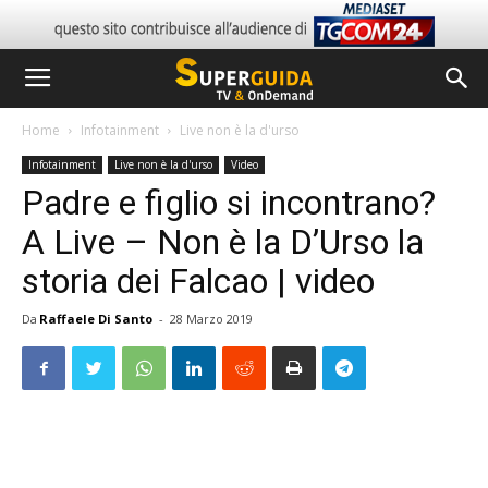
Home
Infotainment
Live non è la d'urso
Infotainment
Live non è la d'urso
Video
Padre e figlio si incontrano?
A Live – Non è la D’Urso la
storia dei Falcao | video
Da
Raffaele Di Santo
-
28 Marzo 2019