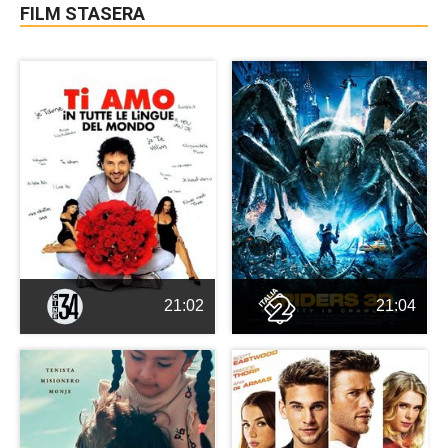
FILM STASERA
21:02
21:04