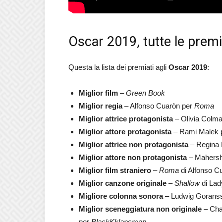
Oscar 2019, tutte le premi
Questa la lista dei premiati agli
Oscar 2019
:
Miglior film
–
Green Book
Miglior regia
– Alfonso Cuaròn per
Roma
Miglior attrice protagonista
– Olivia Colm
Miglior attore protagonista
– Rami Malek 
Miglior attrice non protagonista
– Regina 
Miglior attore non protagonista
– Mahersha
Miglior film straniero
–
Roma
di Alfonso C
Miglior canzone originale
–
Shallow
di Lad
Migliore colonna sonora
– Ludwig Gorans
Miglior sceneggiatura non originale
– Char
per
BlackKklansman