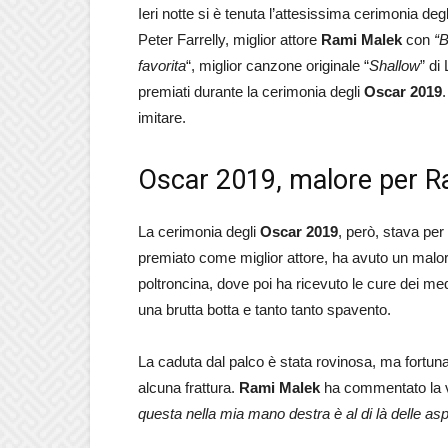
Ieri notte si è tenuta l’attesissima cerimonia deg
Peter Farrelly, miglior attore
Rami Malek
con
“
favorita
“, miglior canzone originale “
Shallow
” di
premiati durante la cerimonia degli
Oscar 2019
imitare.
Oscar 2019, malore per R
La cerimonia degli
Oscar 2019
, però, stava pe
premiato come miglior attore, ha avuto un malore 
poltroncina, dove poi ha ricevuto le cure dei me
una brutta botta e tanto tanto spavento.
La caduta dal palco è stata rovinosa, ma fortuna
alcuna frattura.
Rami Malek
ha commentato la vi
questa nella mia mano destra è al di là delle as