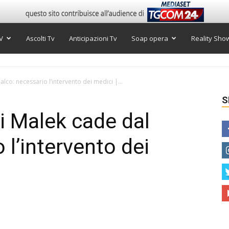
V
Ascolti Tv
Anticipazioni Tv
Soap opera
Reality Sho
co: necessario l’intervento dei medici |...
S
i Malek cade dal
 l’intervento dei