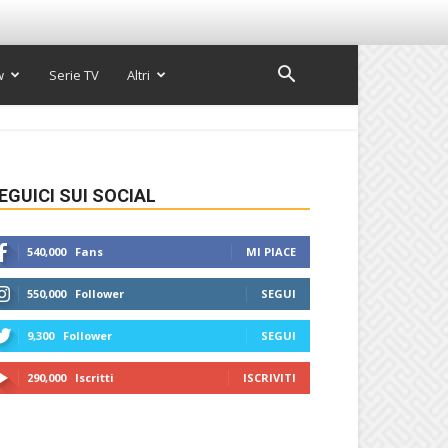
w
Serie TV
Altri
EGUICI SUI SOCIAL
540,000
Fans
MI PIACE
550,000
Follower
SEGUI
9,300
Follower
SEGUI
290,000
Iscritti
ISCRIVITI