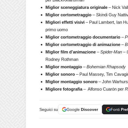
Miglior sceneggiatura originale
– Nick Vall
Miglior cortometraggio
–
Skin
di Guy Natti
Migliori effetti visivi
– Paul Lambert, Ian Hu
primo uomo
Miglior cortometraggio documentario
–
Pe
Miglior cortometraggio di animazione
–
B
Miglior film d’animazione
–
Spider-Man – 
Rodney Rothman
Miglior montaggio
–
Bohemian Rhapsody
Miglior sonoro
– Paul Massey, Tim Cavagin
Miglior montaggio sonoro
– John Warhurst
Migliore fotografia
– Alfonso Cuarón per
R
Seguici su
Google
Discover
Fonti
Pre