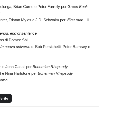
elonga, Brian Currie e Peter Farrelly per
Green Book
v
nter, Tristan Myles e J.D. Schwalm per ‘
First man
– Il
riod, end of sentence
ao
di Domee Shi
Un nuovo universo
di Bob Persichetti, Peter Ramsey e
 e John Casali per
Bohemian Rhapsody
 e Nina Hartstone per
Bohemian Rhapsody
oma
ferite