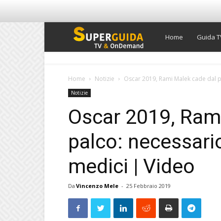
Super
Home
Guida T
Guida
Home
Notizie
Oscar 2019, Rami Malek cade dal pal
Notizie
TV
Oscar 2019, Ram
palco: necessario
medici | Video
Da
Vincenzo Mele
-
25 Febbraio 2019