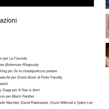
azioni
an per
La Favorita
per
Bohemian Rhapsody
King per
Se la stradapotesse parlare
la Ali per
Green Book
di Peter Farrelly
uaròn
y Gaga per
A Star is born
son per
Black Panther
lie Wachtel, David Rabinowitz, Kevin Willmott e Spike Lee