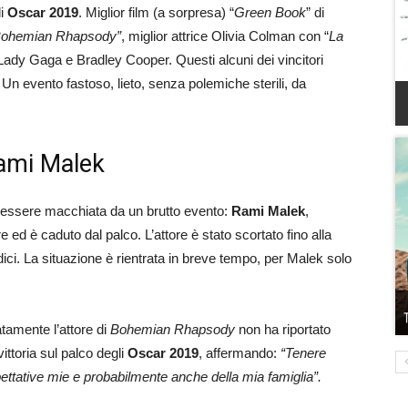
li
Oscar 2019
. Miglior film (a sorpresa) “
Green Book
” di
Bohemian Rhapsody”
, miglior attrice Olivia Colman con “
La
 Lady Gaga e Bradley Cooper. Questi alcuni dei vincitori
. Un evento fastoso, lieto, senza polemiche sterili, da
ami Malek
r essere macchiata da un brutto evento:
Rami Malek
,
ed è caduto dal palco. L’attore è stato scortato fino alla
dici. La situazione è rientrata in breve tempo, per Malek solo
tamente l’attore di
Bohemian Rhapsody
non ha riportato
ttoria sul palco degli
Oscar 2019
, affermando:
“Tenere
pettative mie e probabilmente anche della mia famiglia”.