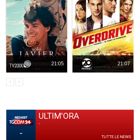
21:05
21:07
ULTIM'ORA
-
-
TUTTE LE NEWS