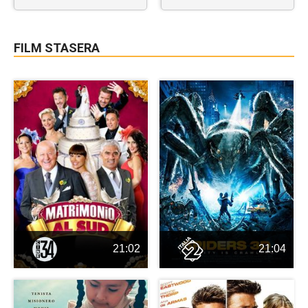
FILM STASERA
21:02
21:04