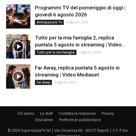
Programmi TV del pomeriggio di oggi |
giovedì 6 agosto 2026
6 Agosto 2026
Anticipazioni Tv
Tutto per la mia famiglia 2, replica
puntata 5 agosto in streaming | Video...
5 Agosto 2026
Tutto per la mia famiglia
Far Away, replica puntata 5 agosto in
streaming | Video Mediaset
5 Agosto 2026
Far Away
Chi siamo
Lo staff
Contatta la redazione
Privacy
Disclaimer
Preferenze pubblicitarie
© 2026 SuperGuidaTV Srl | Via Cimarosa 65 - 80127 Napoli | C.F. P.Iva: