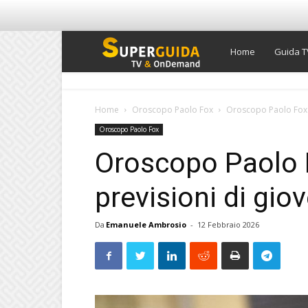
Super
Home
Guida T
Guida
Home
Oroscopo Paolo Fox
Oroscopo Paolo Fox d
Oroscopo Paolo Fox
TV
Oroscopo Paolo F
previsioni di gio
Da
Emanuele Ambrosio
-
12 Febbraio 2026