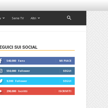
w
Serie TV
Altri
EGUICI SUI SOCIAL
540,000
Fans
MI PIACE
550,000
Follower
SEGUI
9,300
Follower
SEGUI
290,000
Iscritti
ISCRIVITI