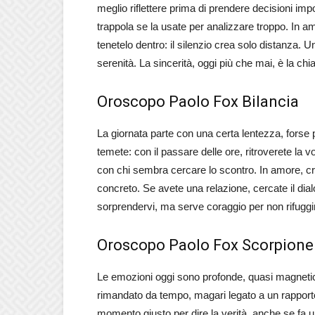
meglio riflettere prima di prendere decisioni impo
trappola se la usate per analizzare troppo. In a
tenetelo dentro: il silenzio crea solo distanza. 
serenità. La sincerità, oggi più che mai, è la chia
Oroscopo Paolo Fox Bilancia
La giornata parte con una certa lentezza, forse
temete: con il passare delle ore, ritroverete la v
con chi sembra cercare lo scontro. In amore, cre
concreto. Se avete una relazione, cercate il dia
sorprendervi, ma serve coraggio per non rifuggi
Oroscopo Paolo Fox Scorpione
Le emozioni oggi sono profonde, quasi magnetich
rimandato da tempo, magari legato a un rapport
momento giusto per dire la verità, anche se fa 