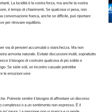
rtanti. La lucidità è la vostra forza, ma anche la vostra
more, è tempo di chiarimenti. Se qualcosa vi pesa, non
Una conversazione franca, anche se difficile, può riportare
ve per ritrovare equilibrio.
 per via di pensieri accumulati o stanchezza. Ma non
ostra armonia naturale. Evitate discussioni inutili, soprattutto
sce il bisogno di costruire qualcosa di più solido e
logo. Se siete soli, un incontro casuale potrebbe
re le emozioni vere
e. Potreste sentire il bisogno di affrontare un discorso
o complesso o a un sentimento non espresso. È il
un po’ paura. La passione non vi manca e vi rende