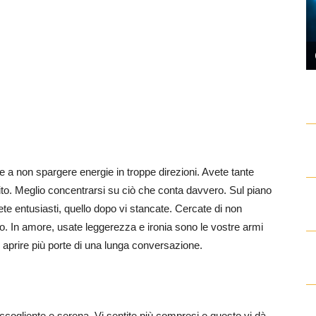
e a non spargere energie in troppe direzioni. Avete tante
to. Meglio concentrarsi su ciò che conta davvero. Sul piano
ete entusiasti, quello dopo vi stancate. Cercate di non
to. In amore, usate leggerezza e ironia sono le vostre armi
 aprire più porte di una lunga conversazione.
accogliente e serena. Vi sentite più compresi e questo vi dà