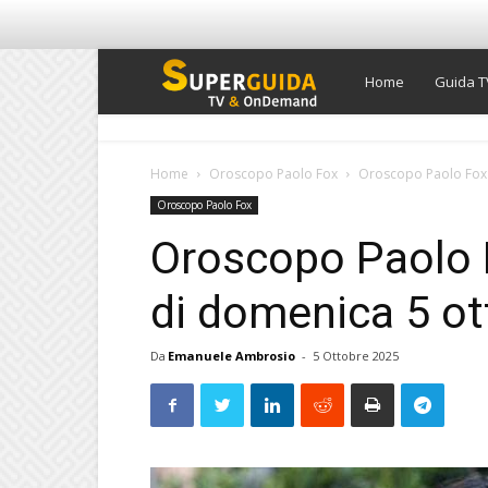
Super
Home
Guida T
Guida
Home
Oroscopo Paolo Fox
Oroscopo Paolo Fox d
Oroscopo Paolo Fox
TV
Oroscopo Paolo Fo
di domenica 5 o
Da
Emanuele Ambrosio
-
5 Ottobre 2025