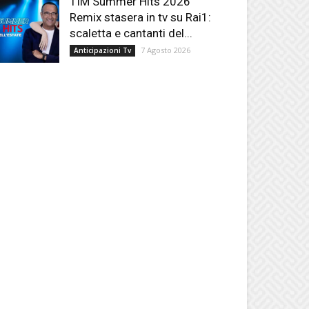
TIM Summer Hits 2026
Remix stasera in tv su Rai1:
scaletta e cantanti del...
7 Agosto 2026
Anticipazioni Tv