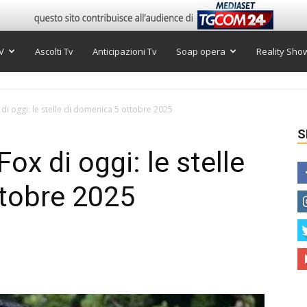
V
Ascolti Tv
Anticipazioni Tv
Soap opera
Reality Sho
i oggi: le stelle di domenica 5 ottobre 2025
S
x di oggi: le stelle
ttobre 2025