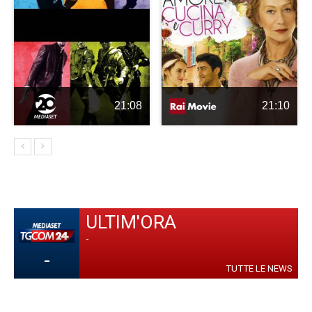
21:08
21:10
ULTIM'ORA
-
-
TUTTE LE NEWS