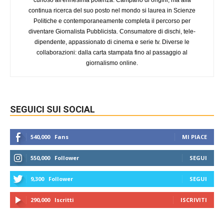
curioso all'ennesima potenza. Campano di origini, ma alla
continua ricerca del suo posto nel mondo si laurea in Scienze
Politiche e contemporaneamente completa il percorso per
diventare Giornalista Pubblicista. Consumatore di dischi, tele-
dipendente, appassionato di cinema e serie tv. Diverse le
collaborazioni: dalla carta stampata fino al passaggio al
giornalismo online.
SEGUICI SUI SOCIAL
540,000
Fans
MI PIACE
550,000
Follower
SEGUI
9,300
Follower
SEGUI
290,000
Iscritti
ISCRIVITI