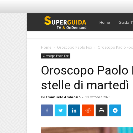
Super
Home
Guida T
Guida
Home
Oroscopo Paolo Fox
Oroscopo Paolo Fox d
Oroscopo Paolo Fox
TV
Oroscopo Paolo F
stelle di marted
Da
Emanuele Ambrosio
-
10 Ottobre 2023