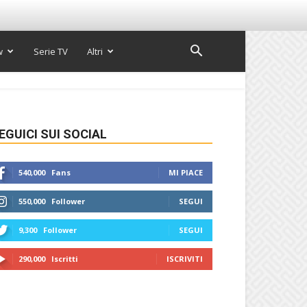
w
Serie TV
Altri
EGUICI SUI SOCIAL
540,000
Fans
MI PIACE
550,000
Follower
SEGUI
9,300
Follower
SEGUI
290,000
Iscritti
ISCRIVITI