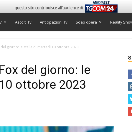
V
Ascolti Tv
Anticipazioni Tv
Soap opera
Reality Sho
el giorno: le stelle di martedì 10 ottobre 2023
S
ox del giorno: le
ì 10 ottobre 2023