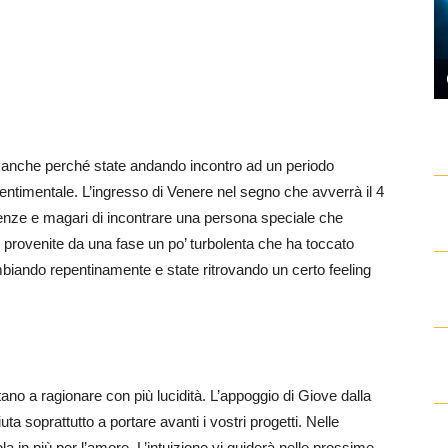
o anche perché state andando incontro ad un periodo
sentimentale. L’ingresso di Venere nel segno che avverrà il 4
scenze e magari di incontrare una persona speciale che
e provenite da una fase un po’ turbolenta che ha toccato
biando repentinamente e state ritrovando un certo feeling
ano a ragionare con più lucidità. L’appoggio di Giove dalla
ta soprattutto a portare avanti i vostri progetti. Nelle
a in più per l’amore. L’intuizione vi guiderà nelle prossime