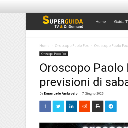
Super
Home
Guida T
Guida
Home
Oroscopo Paolo Fox
Oroscopo Paolo Fox d
Oroscopo Paolo Fox
TV
Oroscopo Paolo F
previsioni di sa
Da
Emanuele Ambrosio
-
7 Giugno 2025