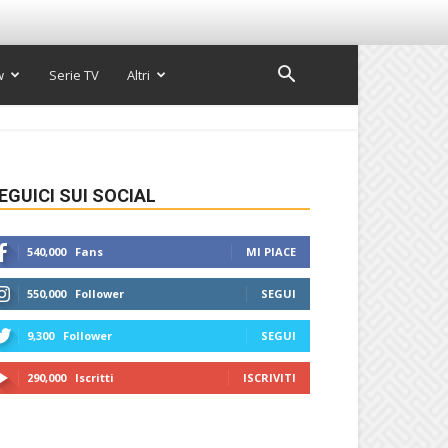
w
Serie TV
Altri
EGUICI SUI SOCIAL
540,000
Fans
MI PIACE
550,000
Follower
SEGUI
9,300
Follower
SEGUI
290,000
Iscritti
ISCRIVITI