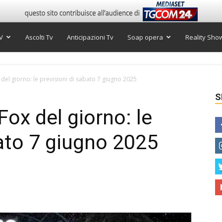
V
Ascolti Tv
Anticipazioni Tv
Soap opera
Reality Sho
el giorno: le previsioni di sabato 7 giugno 2025
S
ox del giorno: le
bato 7 giugno 2025