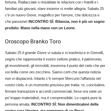
fortuna. Riallacciate o rinsaldate le relazioni con i fratelli e i
familiari più giovani, stare insieme vi mette allegria. Sabato 25
c’è un nuovo Giove, magnifico per l’amore, che dolcezza e
che passione!
INCONTRO SÌ: Bilancia, non è più un sogno
proibito. Mano nella mano con un Leone.
Oroscopo Branko Toro
Sabato 25 il grande Giove vi saluta e si trasferisce in Gemelli,
segno che rappresenta il vostro settore pratico, il patrimonio,
gli investimenti, gli immobili, insomma il punto del cielo che per
voi brilla come oro zecchino. Siamo certi che questa notizia
non vi dispiacerà. Intanto c’è sempre Mercurio l’affarista nel
vostro cielo, è un momento prezioso per tratta- re, concludere,
firmare transazioni e accordi commerciali, forse ora siete un
po’ troppo materialisti, ma è comprensibile. Lo capirà pure la
persona amata.
INCONTRO SÌ: Non dimenticatevi della
vostra cara Vergine, ma nemmeno di un Pesci.