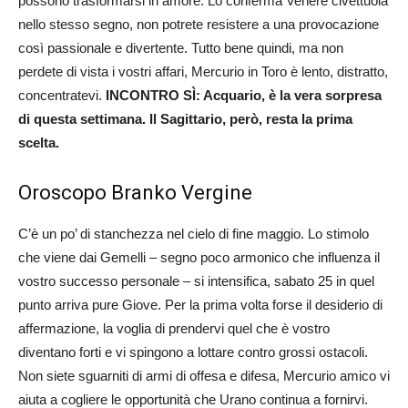
possono trasformarsi in amore. Lo conferma Venere civettuola
nello stesso segno, non potrete resistere a una provocazione
così passionale e divertente. Tutto bene quindi, ma non
perdete di vista i vostri affari, Mercurio in Toro è lento, distratto,
concentratevi.
INCONTRO SÌ: Acquario, è la vera sorpresa
di questa settimana. Il Sagittario, però, resta la prima
scelta.
Oroscopo Branko Vergine
C’è un po’ di stanchezza nel cielo di fine maggio. Lo stimolo
che viene dai Gemelli – segno poco armonico che influenza il
vostro successo personale – si intensifica, sabato 25 in quel
punto arriva pure Giove. Per la prima volta forse il desiderio di
affermazione, la voglia di prendervi quel che è vostro
diventano forti e vi spingono a lottare contro grossi ostacoli.
Non siete sguarniti di armi di offesa e difesa, Mercurio amico vi
aiuta a cogliere le opportunità che Urano continua a fornirvi.