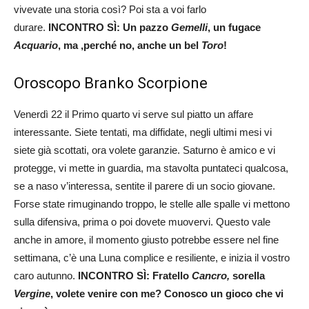
vivevate una storia così? Poi sta a voi farlo
durare.
INCONTRO SÌ: Un pazzo
Gemelli
, un fugace
Acquario
, ma ,perché no, anche un bel
Toro
!
Oroscopo Branko Scorpione
Venerdì 22 il Primo quarto vi serve sul piatto un affare
interessante. Siete tentati, ma diffidate, negli ultimi mesi vi
siete già scottati, ora volete garanzie. Saturno è amico e vi
protegge, vi mette in guardia, ma stavolta puntateci qualcosa,
se a naso v’interessa, sentite il parere di un socio giovane.
Forse state rimuginando troppo, le stelle alle spalle vi mettono
sulla difensiva, prima o poi dovete muovervi. Questo vale
anche in amore, il momento giusto potrebbe essere nel fine
settimana, c’è una Luna complice e resiliente, e inizia il vostro
caro autunno.
INCONTRO SÌ: Fratello
Cancro,
sorella
Vergine
, volete venire con me? Conosco un gioco che vi