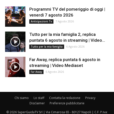
Programmi TV del pomeriggio di oggi |
venerdì 7 agosto 2026
7 Agosto 2026
Anticipazioni Tv
Tutto per la mia famiglia 2, replica
puntata 6 agosto in streaming | Video...
6 Agosto 2026
Tutto per la mia famiglia
Far Away, replica puntata 6 agosto in
streaming | Video Mediaset
6 Agosto 2026
Far Away
Chi siamo
Lo staff
Contatta la redazione
Privacy
Disclaimer
Preferenze pubblicitarie
© 2026 SuperGuidaTV Srl | Via Cimarosa 65 - 80127 Napoli | C.F. P.Iva: