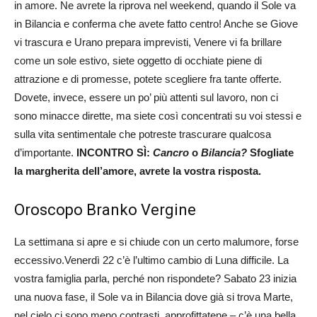
in amore. Ne avrete la riprova nel weekend, quando il Sole va
in Bilancia e conferma che avete fatto centro! Anche se Giove
vi trascura e Urano prepara imprevisti, Venere vi fa brillare
come un sole estivo, siete oggetto di occhiate piene di
attrazione e di promesse, potete scegliere fra tante offerte.
Dovete, invece, essere un po’ più attenti sul lavoro, non ci
sono minacce dirette, ma siete così concentrati su voi stessi e
sulla vita sentimentale che potreste trascurare qualcosa
d’importante.
INCONTRO SÌ:
Cancro
o
Bilancia?
Sfogliate
la margherita dell’amore, avrete la vostra risposta.
Oroscopo Branko Vergine
La settimana si apre e si chiude con un certo malumore, forse
eccessivo.Venerdì 22 c’è l’ultimo cambio di Luna difficile. La
vostra famiglia parla, perché non rispondete? Sabato 23 inizia
una nuova fase, il Sole va in Bilancia dove già si trova Marte,
nel cielo ci sono meno contrasti, approfittatene – c’è una bella