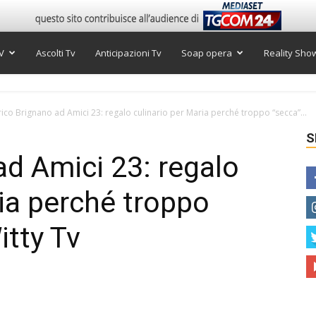
V
Ascolti Tv
Anticipazioni Tv
Soap opera
Reality Sho
rico Brignano ad Amici 23: regalo culinario per Maria perché troppo “secca”...
S
ad Amici 23: regalo
ria perché troppo
itty Tv