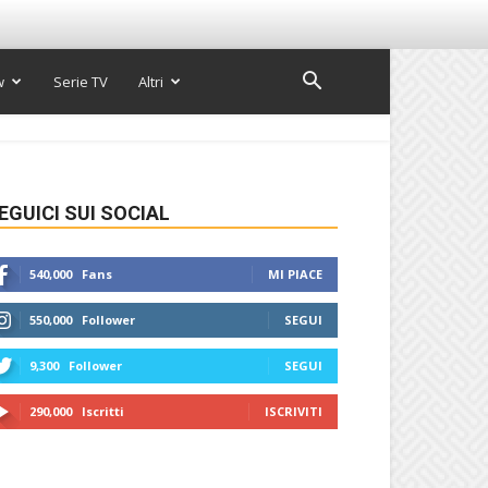
w
Serie TV
Altri
EGUICI SUI SOCIAL
540,000
Fans
MI PIACE
550,000
Follower
SEGUI
9,300
Follower
SEGUI
290,000
Iscritti
ISCRIVITI