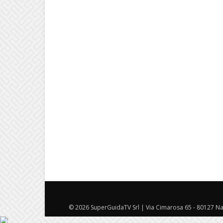
© 2026 SuperGuidaTV Srl | Via Cimarosa 65 - 80127 Nap