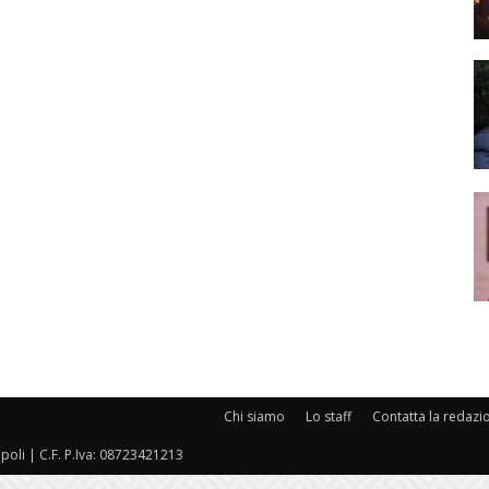
Chi siamo
Lo staff
Contatta la redazi
oli | C.F. P.Iva: 08723421213