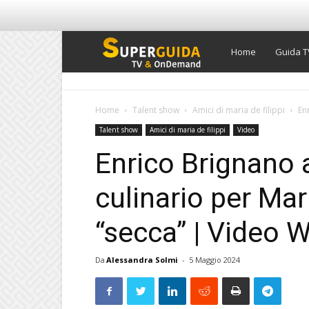
Super
Home
Guida T
Guida
Home
Talent show
Amici di maria de filippi
En
Talent show
Amici di maria de filippi
Video
TV
Enrico Brignano 
culinario per Ma
“secca” | Video W
Da
Alessandra Solmi
-
5 Maggio 2024