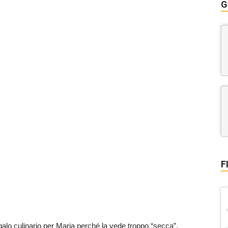
G
F
galo culinario per Maria perché la vede troppo “secca”.