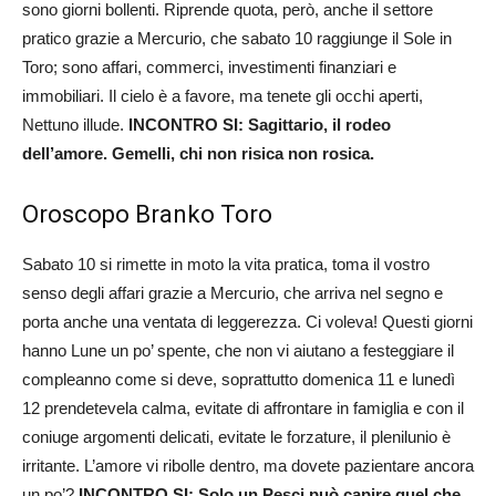
sono giorni bollenti. Riprende quota, però, anche il settore
pratico grazie a Mercurio, che sabato 10 raggiunge il Sole in
Toro; sono affari, commerci, investimenti finanziari e
immobiliari. Il cielo è a favore, ma tenete gli occhi aperti,
Nettuno illude.
INCONTRO SI: Sagittario, il rodeo
dell’amore. Gemelli, chi non risica non rosica.
Oroscopo Branko Toro
Sabato 10 si rimette in moto la vita pratica, toma il vostro
senso degli affari grazie a Mercurio, che arriva nel segno e
porta anche una ventata di leggerezza. Ci voleva! Questi giorni
hanno Lune un po’ spente, che non vi aiutano a festeggiare il
compleanno come si deve, soprattutto domenica 11 e lunedì
12 prendetevela calma, evitate di affrontare in famiglia e con il
coniuge argomenti delicati, evitate le forzature, il plenilunio è
irritante. L’amore vi ribolle dentro, ma dovete pazientare ancora
un po’?
INCONTRO SI: Solo un Pesci può capire quel che