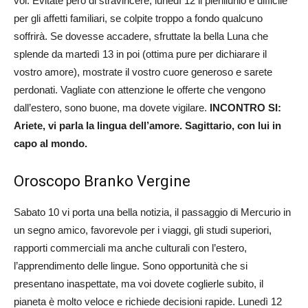
voi. Evitate però di stravincere, lunedì 12 il plenilunio è difficile
per gli affetti familiari, se colpite troppo a fondo qualcuno
soffrirà. Se dovesse accadere, sfruttate la bella Luna che
splende da martedì 13 in poi (ottima pure per dichiarare il
vostro amore), mostrate il vostro cuore generoso e sarete
perdonati. Vagliate con attenzione le offerte che vengono
dall’estero, sono buone, ma dovete vigilare.
INCONTRO SI:
Ariete, vi parla la lingua dell’amore. Sagittario, con lui in
capo al mondo.
Oroscopo Branko Vergine
Sabato 10 vi porta una bella notizia, il passaggio di Mercurio in
un segno amico, favorevole per i viaggi, gli studi superiori,
rapporti commerciali ma anche culturali con l’estero,
l’apprendimento delle lingue. Sono opportunità che si
presentano inaspettate, ma voi dovete coglierle subito, il
pianeta è molto veloce e richiede decisioni rapide. Lunedì 12