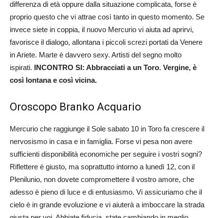
differenza di età oppure dalla situazione complicata, forse è
proprio questo che vi attrae così tanto in questo momento. Se
invece siete in coppia, il nuovo Mercurio vi aiuta ad aprirvi,
favorisce il dialogo, allontana i piccoli screzi portati da Venere
in Ariete. Marte è davvero sexy. Artisti del segno molto
ispirati.
INCONTRO SI: Abbracciati a un Toro. Vergine, è
così lontana e così vicina.
Oroscopo Branko Acquario
Mercurio che raggiunge il Sole sabato 10 in Toro fa crescere il
nervosismo in casa e in famiglia. Forse vi pesa non avere
sufficienti disponibilità economiche per seguire i vostri sogni?
Riflettere è giusto, ma soprattutto intorno a lunedì 12, con il
Plenilunio, non dovete compromettere il vostro amore, che
adesso è pieno di luce e di entusiasmo. Vi assicuriamo che il
cielo è in grande evoluzione e vi aiuterà a imboccare la strada
giusta per voi. Abbiate fiducia, state cambiando in meglio.