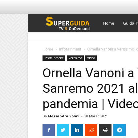
Super
Home
Guida T
Guida
Home
Infotainment
Ornella Vanoni a Verissimo: d
Infotainment
Verissimo
Video
TV
Ornella Vanoni a
Sanremo 2021 all
pandemia | Vide
Da
Alessandra Solmi
-
20 Marzo 2021