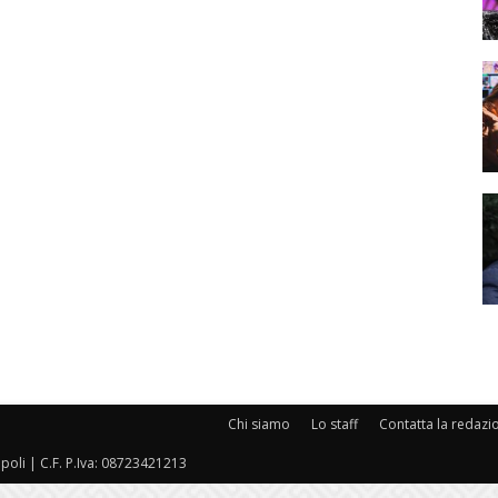
Chi siamo
Lo staff
Contatta la redazi
oli | C.F. P.Iva: 08723421213