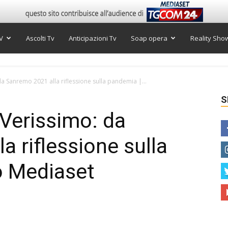
V
Ascolti Tv
Anticipazioni Tv
Soap opera
Reality Sho
a Sanremo 2021 alla riflessione sulla pandemia |...
S
 Verissimo: da
a riflessione sulla
o Mediaset