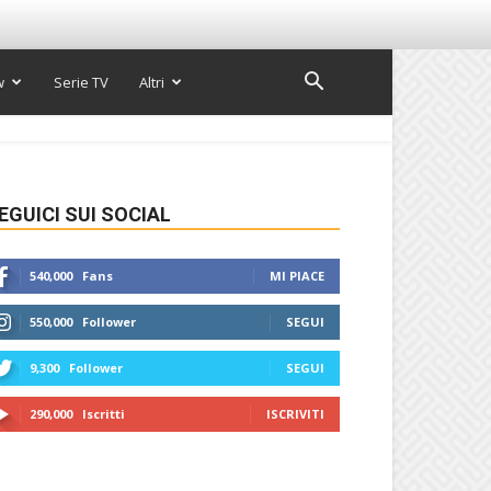
w
Serie TV
Altri
EGUICI SUI SOCIAL
540,000
Fans
MI PIACE
550,000
Follower
SEGUI
9,300
Follower
SEGUI
290,000
Iscritti
ISCRIVITI