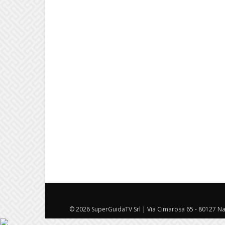
© 2026 SuperGuidaTV Srl | Via Cimarosa 65 - 80127 Nap