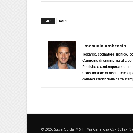
TAGS
Rai 1
Emanuele Ambrosio
Testardo, sognatore, ironico, l
Campano di origini, ma alla con
Politiche e contemporaneamente 
Consumatore di dischi, tele-dip
collaborazioni: dalla carta stam
© 2026 SuperGuidaTV Srl | Via Cimarosa 65 - 80127 Nap