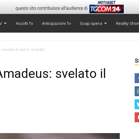
V
Ascolti Tv
Anticipazioni Tv
Soap opera
Reality Sho
svelato il cast e i maestri
S
Amadeus: svelato il