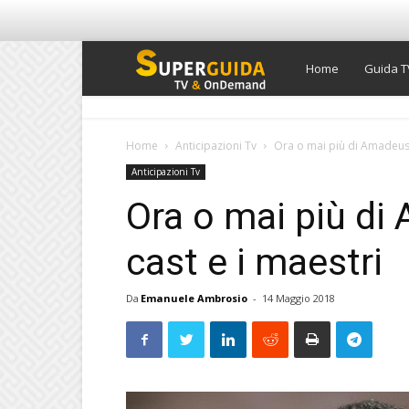
Super
Home
Guida T
Guida
Home
Anticipazioni Tv
Ora o mai più di Amadeus: 
Anticipazioni Tv
TV
Ora o mai più di 
cast e i maestri
Da
Emanuele Ambrosio
-
14 Maggio 2018