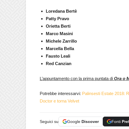
Loredana Bertè
Patty Pravo
Orietta Berti
Marco Masini
Michele Zarrillo
Marcella
Bella
Fausto Leali
Red
Canzian
L’appuntamento con la prima puntata di
Ora o M
Potrebbe interessarvi:
Palinsesti Estate 2018: 
Doctor e torna Velvet
Seguici su
Google
Discover
Fonti
Pre