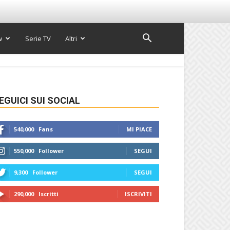
w
Serie TV
Altri
EGUICI SUI SOCIAL
540,000
Fans
MI PIACE
550,000
Follower
SEGUI
9,300
Follower
SEGUI
290,000
Iscritti
ISCRIVITI