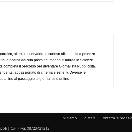
ogorroico, attento osservatore e curioso all'ennesima potenza.
tinua ricerca del suo posto nel mondo si laurea in Scienze
completa il percorso per diventare Giornalista Pubblicista.
endente, appassionato di cinema e serie tv. Diverse le
pata fino al passaggio al giornalismo online.
Chi siamo
Lo staff
Contatta la redazi
oli | C.F. P.Iva: 08723421213