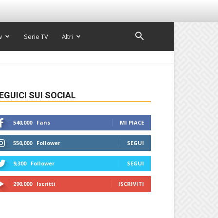
w
Serie TV
Altri
EGUICI SUI SOCIAL
540,000
Fans
MI PIACE
550,000
Follower
SEGUI
9,300
Follower
SEGUI
290,000
Iscritti
ISCRIVITI