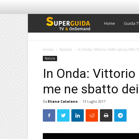
Super
Home
Guida T
Guida
Home
Notizie
In Onda: Vittorio Feltri senza filtri
Notizie
TV
In Onda: Vittorio F
me ne sbatto dei
Da
Eliana Catalano
-
13 Luglio 2017