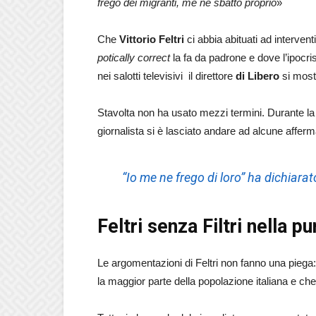
frego dei migranti, me ne sbatto proprio
»
Che
Vittorio Feltri
ci abbia abituati ad intervent
potically correct
la fa da padrone e dove l’ipocris
nei salotti televisivi il direttore
di Libero
si mostr
Stavolta non ha usato mezzi termini. Durante la p
giornalista si è lasciato andare ad alcune afferma
“Io me ne frego di loro
” ha dichiarato
Feltri senza Filtri nella p
Le argomentazioni di Feltri non fanno una piega:
la maggior parte della popolazione italiana e che