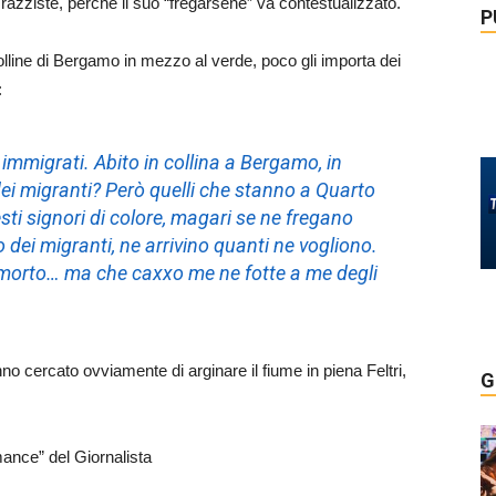
e razziste, perché il suo “fregarsene” va contestualizzato.
P
colline di Bergamo in mezzo al verde, poco gli importa dei
:
immigrati. Abito in collina a Bergamo, in
ei migranti? Però quelli che stanno a Quarto
ti signori di colore, magari se ne fregano
dei migranti, ne arrivino quanti ne vogliono.
 morto… ma che caxxo me ne fotte a me degli
nno cercato ovviamente di arginare il fiume in piena Feltri,
G
rmance” del Giornalista