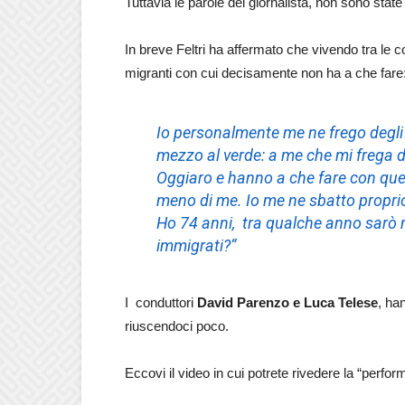
Tuttavia le parole del giornalista, non sono stat
In breve Feltri ha affermato che vivendo tra le 
migranti con cui decisamente non ha a che fare
Io personalmente me ne frego degli 
mezzo al verde: a me che mi frega d
Oggiaro e hanno a che fare con ques
meno di me. Io me ne sbatto proprio 
Ho 74 anni, tra qualche anno sarò
immigrati?“
I conduttori
David Parenzo e Luca Telese
, ha
riuscendoci poco.
Eccovi il video in cui potrete rivedere la “perfo