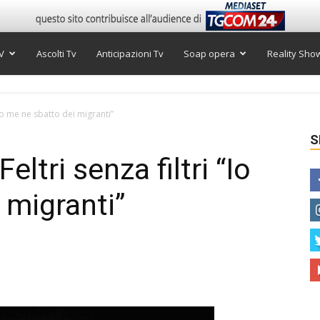
V
Ascolti Tv
Anticipazioni Tv
Soap opera
Reality Sho
 “Io me ne sbatto dei migranti”
S
eltri senza filtri “Io
 migranti”