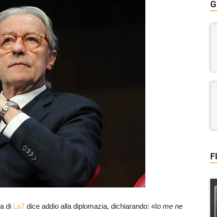
G
F
a di
La7
dice addio alla diplomazia, dichiarando: «I
o me ne